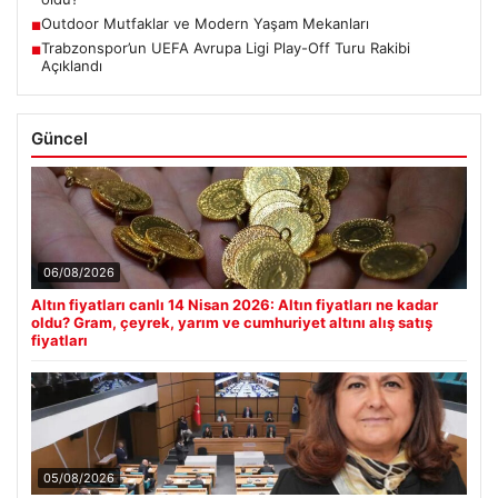
Outdoor Mutfaklar ve Modern Yaşam Mekanları
■
Trabzonspor’un UEFA Avrupa Ligi Play-Off Turu Rakibi
■
Açıklandı
Güncel
06/08/2026
Altın fiyatları canlı 14 Nisan 2026: Altın fiyatları ne kadar
oldu? Gram, çeyrek, yarım ve cumhuriyet altını alış satış
fiyatları
05/08/2026