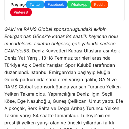
Paylaş:
Twitter
Facebook
WhatsApp
Reddit
Pinterest
GAİN ve RAMS Global sponsorluğundaki ekibin
Emirgan'dan Göcek'e kadar 84 saatlik heyecan dolu
mücadelesini anlatan belgesel, çok yakında sadece
GAİN'de!
53. Deniz Kuvvetleri Kupası Uluslararası Açık
Deniz Yat Yarışı, 13-18 Temmuz tarihleri ​​arasında
Türkiye Açık Deniz Yarışları Spor Kulübü tarafından
düzenlendi. İstanbul Emirgan'dan başlayıp Muğla
Göcek parkurunda sona eren yarışın galibi, GAİN ve
RAMS Global sponsorluğunda yarışan Turuncu Yelken
Yelken Takımı oldu. Yapımcılığını Deniz Ilgın, Seçil
Köse, Ege Nasuhoğlu, Güneş Çelikcan, Umut yaptı. Efe
Alpkoçak, Berk Balta ve Doğa Arıbaş Turuncu Yelken
Takımı yarışı 84 saatte tamamladı. Türkiye'nin en
prestijli yelken yarışı olan ve önceki yıllardan farklı