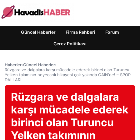
Güncel Haberler
Firma Rehberi
Forum
Çerez Politikası
Haberler
›
Güncel Haberler
›
Rüzgara ve dalgalara karşı mücadele ederek birinci olan Turuncu
Yelken takımının heyecanlı hikayesi çok yakında GAIN'de! – SPOR
DALLARI
Rüzgara ve dalgalara
karşı mücadele ederek
birinci olan Turuncu
Yelken takımının