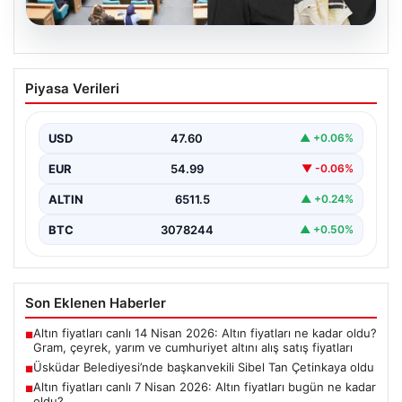
05.08.2026
Üsküdar Belediyesi’nde başkanvekili
Piyasa Verileri
Sibel Tan Çetinkaya oldu
USD
47.60
▲ +0.06%
EUR
54.99
▼ -0.06%
ALTIN
6511.5
▲ +0.24%
BTC
3078244
▲ +0.50%
Son Eklenen Haberler
Altın fiyatları canlı 14 Nisan 2026: Altın fiyatları ne kadar oldu?
■
Gram, çeyrek, yarım ve cumhuriyet altını alış satış fiyatları
Üsküdar Belediyesi’nde başkanvekili Sibel Tan Çetinkaya oldu
■
Altın fiyatları canlı 7 Nisan 2026: Altın fiyatları bugün ne kadar
■
oldu?