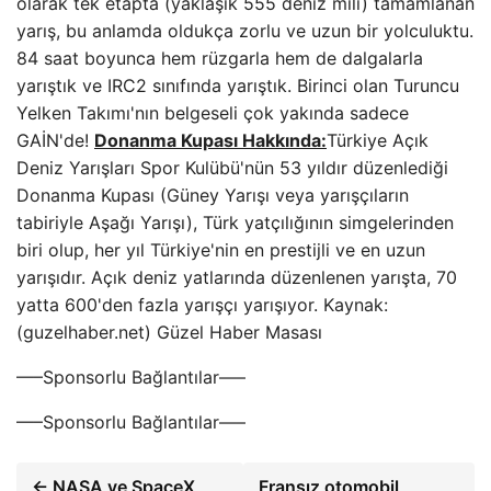
olarak tek etapta (yaklaşık 555 deniz mili) tamamlanan
yarış, bu anlamda oldukça zorlu ve uzun bir yolculuktu.
84 saat boyunca hem rüzgarla hem de dalgalarla
yarıştık ve IRC2 sınıfında yarıştık. Birinci olan Turuncu
Yelken Takımı'nın belgeseli çok yakında sadece
GAİN'de!
Donanma Kupası Hakkında:
Türkiye Açık
Deniz Yarışları Spor Kulübü'nün 53 yıldır düzenlediği
Donanma Kupası (Güney Yarışı veya yarışçıların
tabiriyle Aşağı Yarışı), Türk yatçılığının simgelerinden
biri olup, her yıl Türkiye'nin en prestijli ve en uzun
yarışıdır. Açık deniz yatlarında düzenlenen yarışta, 70
yatta 600'den fazla yarışçı yarışıyor. Kaynak:
(guzelhaber.net) Güzel Haber Masası
—–Sponsorlu Bağlantılar—–
—–Sponsorlu Bağlantılar—–
← NASA ve SpaceX
Fransız otomobil