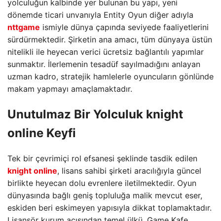
yolculuğun kalbinde yer bulunan bu yapı, yeni
dönemde ticari unvanıyla Entity Oyun diğer adıyla
nttgame
ismiyle dünya çapında seviyede faaliyetlerini
sürdürmektedir. Şirketin ana amacı, tüm dünyaya üstün
nitelikli ile heyecan verici ücretsiz bağlantılı yapımlar
sunmaktır. İlerlemenin tesadüf sayılmadığını anlayan
uzman kadro, stratejik hamlelerle oyuncuların gönlünde
makam yapmayı amaçlamaktadır.
Unutulmaz Bir Yolculuk knight
online Keyfi
Tek bir çevrimiçi rol efsanesi şeklinde tasdik edilen
knight online
, lisans sahibi şirketi aracılığıyla güncel
birlikte heyecan dolu evrenlere iletilmektedir. Oyun
dünyasında bağlı geniş topluluğa malik mevcut eser,
eskiden beri eskimeyen yapısıyla dikkat toplamaktadır.
Lisansör kurum açısından temel ülkü, Game Kafe