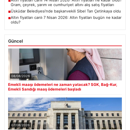
Altın fiyatları canlı 14 Nisan 2026: Altın fiyatları ne kadar oldu?
■
Gram, çeyrek, yarım ve cumhuriyet altını alış satış fiyatları
Üsküdar Belediyesi’nde başkanvekili Sibel Tan Çetinkaya oldu
■
Altın fiyatları canlı 7 Nisan 2026: Altın fiyatları bugün ne kadar
■
oldu?
Güncel
08/08/2026
Emekli maaşı ödemeleri ne zaman yatacak? SGK, Bağ-Kur,
Emekli Sandığı maaş ödemeleri başladı
07/08/2026