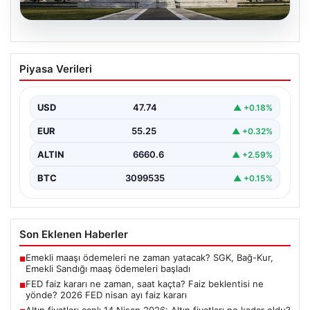
07.08.2026
FED faiz kararı ne zaman, saat kaçta?
Piyasa Verileri
Faiz beklentisi ne yönde? 2026 FED
nisan ayı faiz kararı
USD
47.74
▲ +0.18%
EUR
55.25
▲ +0.32%
ALTIN
6660.6
▲ +2.59%
BTC
3099535
▲ +0.15%
Son Eklenen Haberler
Emekli maaşı ödemeleri ne zaman yatacak? SGK, Bağ-Kur,
■
Emekli Sandığı maaş ödemeleri başladı
FED faiz kararı ne zaman, saat kaçta? Faiz beklentisi ne
■
yönde? 2026 FED nisan ayı faiz kararı