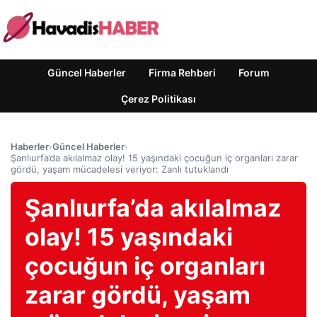
Güncel Haberler
Firma Rehberi
Forum
Çerez Politikası
Haberler
›
Güncel Haberler
›
Şanlıurfa’da akılalmaz olay! 15 yaşındaki çocuğun iç organları zarar
gördü, yaşam mücadelesi veriyor: Zanlı tutuklandı
Şanlıurfa’da akılalmaz
olay! 15 yaşındaki
çocuğun iç organları
zarar gördü, yaşam