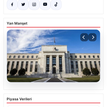
Yan Manşet
07.08.2026
FED faiz kararı ne zaman, saat kaçta?
Piyasa Verileri
Faiz beklentisi ne yönde? 2026 FED
nisan ayı faiz kararı