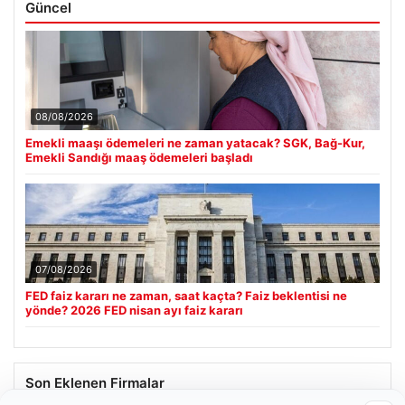
Güncel
08/08/2026
Emekli maaşı ödemeleri ne zaman yatacak? SGK, Bağ-Kur,
Emekli Sandığı maaş ödemeleri başladı
07/08/2026
FED faiz kararı ne zaman, saat kaçta? Faiz beklentisi ne
yönde? 2026 FED nisan ayı faiz kararı
Son Eklenen Firmalar