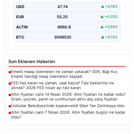
USD
47.74
▲ +0.18%
EUR
55.25
▲ +0.32%
ALTIN
6660.6
▲ +2.59%
BTC
3099535
▲ +0.15%
Son Eklenen Haberler
Emekli maaşı ödemeleri ne zaman yatacak? SGK, Bağ-Kur,
■
Emekli Sandığı maaş ödemeleri başladı
FED faiz kararı ne zaman, saat kaçta? Faiz beklentisi ne
■
yönde? 2026 FED nisan ayı faiz kararı
Altın fiyatları canlı 14 Nisan 2026: Altın fiyatları ne kadar oldu?
■
Gram, çeyrek, yarım ve cumhuriyet altını alış satış fiyatları
Üsküdar Belediyesi’nde başkanvekili Sibel Tan Çetinkaya oldu
■
Altın fiyatları canlı 7 Nisan 2026: Altın fiyatları bugün ne kadar
■
oldu?