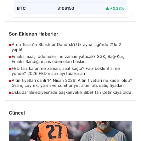
BTC
3106150
▲ +0.23%
Son Eklenen Haberler
Arda Turan’ın Shakhtar Donetsk’i Ukrayna Ligi’nde 2’de 2
■
yaptı!
Emekli maaşı ödemeleri ne zaman yatacak? SGK, Bağ-Kur,
■
Emekli Sandığı maaş ödemeleri başladı
FED faiz kararı ne zaman, saat kaçta? Faiz beklentisi ne
■
yönde? 2026 FED nisan ayı faiz kararı
Altın fiyatları canlı 14 Nisan 2026: Altın fiyatları ne kadar oldu?
■
Gram, çeyrek, yarım ve cumhuriyet altını alış satış fiyatları
Üsküdar Belediyesi’nde başkanvekili Sibel Tan Çetinkaya oldu
■
Güncel