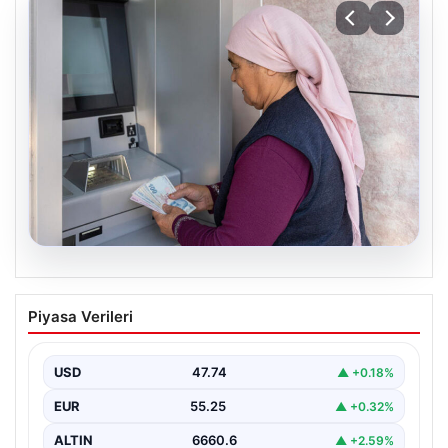
08.08.2026
Emekli maaşı ödemeleri ne zaman
Piyasa Verileri
yatacak? SGK, Bağ-Kur, Emekli Sandığı
maaş ödemeleri başladı
USD
47.74
▲ +0.18%
EUR
55.25
▲ +0.32%
ALTIN
6660.6
▲ +2.59%