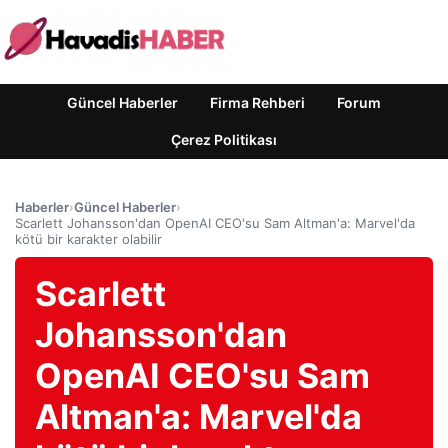
Güncel Haberler
Firma Rehberi
Forum
Çerez Politikası
Haberler
›
Güncel Haberler
›
Scarlett Johansson'dan OpenAI CEO'su Sam Altman'a: Marvel'da
kötü bir karakter olabilir
Scarlett
Johansson'dan
OpenAI CEO'su Sam
Altman'a: Marvel'da