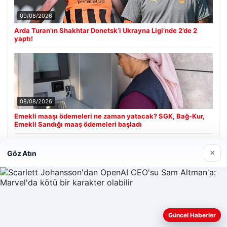
09/08/2026
Arda Turan’ın Shakhtar Donetsk’i Ukrayna Ligi’nde 2’de 2
yaptı!
08/08/2026
Emekli maaşı ödemeleri ne zaman yatacak? SGK, Bağ-Kur,
Emekli Sandığı maaş ödemeleri başladı
×
Göz Atın
Son Eklenen Firmalar
Enes Kaplan Avukatlık Bürosu
28/04/2026
Güncel Haberler
Web sitemizi nasıl kullandığınızı daha iyi anlayabilmek,