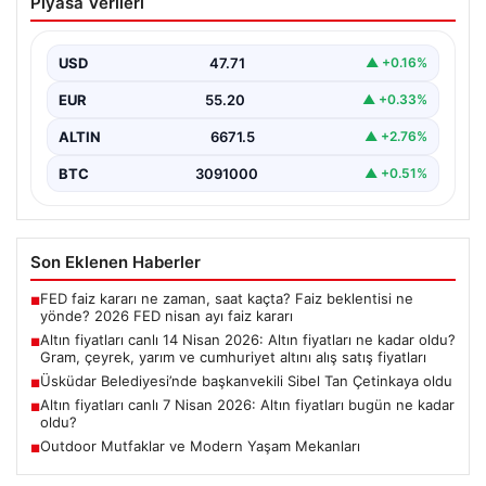
Piyasa Verileri
fiyatları ne kadar oldu? Gram, çeyrek,
yarım ve cumhuriyet altını alış satış
fiyatları
USD
47.71
▲ +0.16%
EUR
55.20
▲ +0.33%
ALTIN
6671.5
▲ +2.76%
BTC
3091000
▲ +0.51%
Son Eklenen Haberler
FED faiz kararı ne zaman, saat kaçta? Faiz beklentisi ne
■
yönde? 2026 FED nisan ayı faiz kararı
Altın fiyatları canlı 14 Nisan 2026: Altın fiyatları ne kadar oldu?
■
Gram, çeyrek, yarım ve cumhuriyet altını alış satış fiyatları
Üsküdar Belediyesi’nde başkanvekili Sibel Tan Çetinkaya oldu
■
Altın fiyatları canlı 7 Nisan 2026: Altın fiyatları bugün ne kadar
■
oldu?
Outdoor Mutfaklar ve Modern Yaşam Mekanları
■