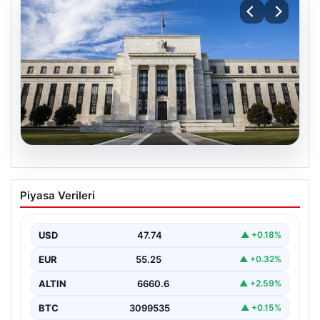
07.08.2026
FED faiz kararı ne zaman, saat kaçta?
Piyasa Verileri
Faiz beklentisi ne yönde? 2026 FED
nisan ayı faiz kararı
USD
47.74
▲ +0.18%
EUR
55.25
▲ +0.32%
ALTIN
6660.6
▲ +2.59%
BTC
3099535
▲ +0.15%