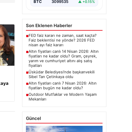
BTC
3099535
▲ +0.15%
Son Eklenen Haberler
FED faiz kararı ne zaman, saat kaçta?
■
Faiz beklentisi ne yönde? 2026 FED
nisan ayı faiz kararı
Altın fiyatları canlı 14 Nisan 2026: Altın
■
fiyatları ne kadar oldu? Gram, çeyrek,
yarım ve cumhuriyet altını alış satış
fiyatları
Üsküdar Belediyesi’nde başkanvekili
■
Sibel Tan Çetinkaya oldu
kaya
Altın fiyatları canlı 7 Nisan 2026: Altın
■
fiyatları bugün ne kadar oldu?
Outdoor Mutfaklar ve Modern Yaşam
■
Mekanları
Güncel