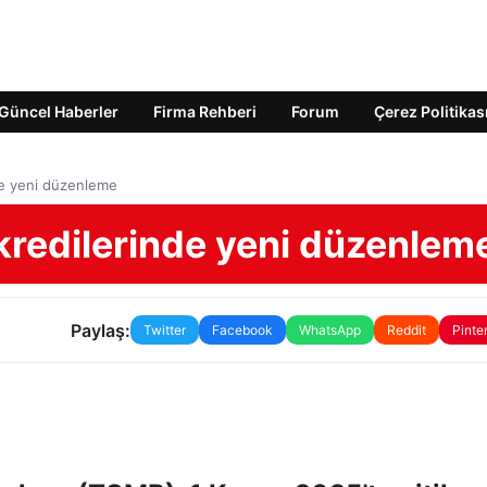
Güncel Haberler
Firma Rehberi
Forum
Çerez Politikas
de yeni düzenleme
redilerinde yeni düzenlem
Paylaş:
Twitter
Facebook
WhatsApp
Reddit
Pinte