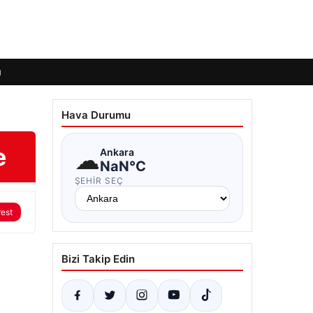
ı
Hava Durumu
e
☁
Ankara
NaN°C
ŞEHIR SEÇ
rest
Bizi Takip Edin