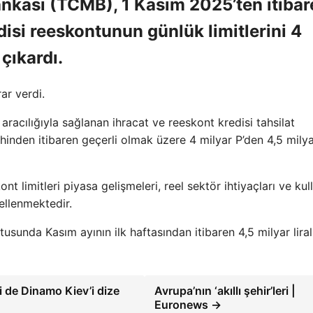
kası (TCMB), 1 Kasım 2025’ten itibar
disi reeskontunun günlük limitlerini 4
 çıkardı.
ar verdi.
racılığıyla sağlanan ihracat ve reeskont kredisi tahsilat
ihinden itibaren geçerli olmak üzere 4 milyar P’den 4,5 milya
t limitleri piyasa gelişmeleri, reel sektör ihtiyaçları ve kul
cellenmektedir.
unda Kasım ayının ilk haftasından itibaren 4,5 milyar liral
 de Dinamo Kiev’i dize
Avrupa’nın ‘akıllı şehir’leri |
Euronews →