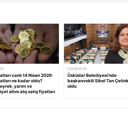
26
05/08/2026
yatları canlı 14 Nisan 2026:
Üsküdar Belediyesi’nde
yatları ne kadar oldu?
başkanvekili Sibel Tan Çetin
eyrek, yarım ve
oldu
et altını alış satış fiyatları