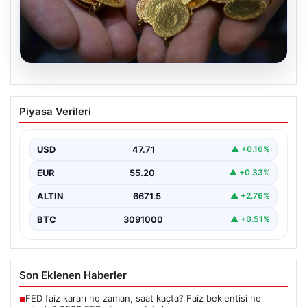
06.08.2026
Altın fiyatları canlı 14 Nisan 2026: Altın
Piyasa Verileri
fiyatları ne kadar oldu? Gram, çeyrek,
yarım ve cumhuriyet altını alış satış
fiyatları
USD
47.71
▲ +0.16%
EUR
55.20
▲ +0.33%
ALTIN
6671.5
▲ +2.76%
BTC
3091000
▲ +0.51%
Son Eklenen Haberler
FED faiz kararı ne zaman, saat kaçta? Faiz beklentisi ne
■