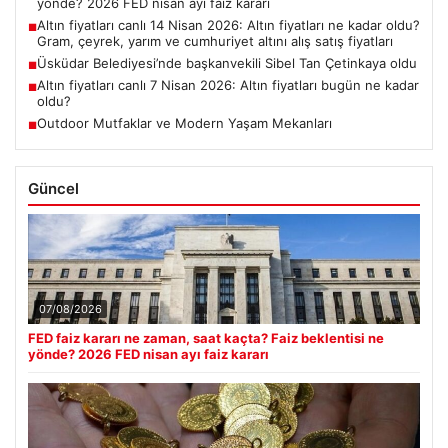
yönde? 2026 FED nisan ayı faiz kararı
Altın fiyatları canlı 14 Nisan 2026: Altın fiyatları ne kadar oldu?
■
Gram, çeyrek, yarım ve cumhuriyet altını alış satış fiyatları
Üsküdar Belediyesi’nde başkanvekili Sibel Tan Çetinkaya oldu
■
Altın fiyatları canlı 7 Nisan 2026: Altın fiyatları bugün ne kadar
■
oldu?
Outdoor Mutfaklar ve Modern Yaşam Mekanları
■
Güncel
07/08/2026
FED faiz kararı ne zaman, saat kaçta? Faiz beklentisi ne
yönde? 2026 FED nisan ayı faiz kararı