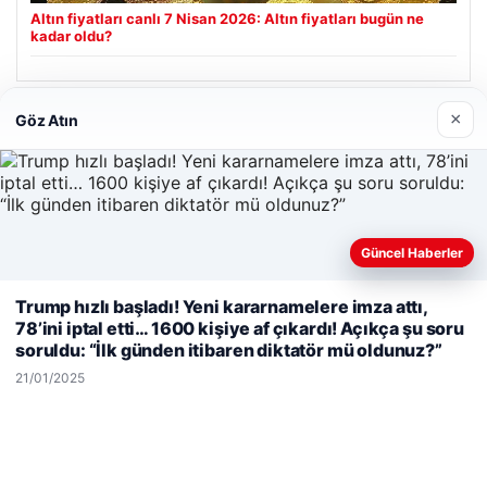
Altın fiyatları canlı 7 Nisan 2026: Altın fiyatları bugün ne
kadar oldu?
×
Göz Atın
Son Eklenen Firmalar
Enes Kaplan Avukatlık Bürosu
28/04/2026
Güncel Haberler
Web sitemizi nasıl kullandığınızı daha iyi anlayabilmek,
Trump hızlı başladı! Yeni kararnamelere imza attı,
deneyiminizi kişiselleştirmek ve geliştirmek amacıyla çerezler
78’ini iptal etti… 1600 kişiye af çıkardı! Açıkça şu soru
kullanıyoruz.
Çerez Politikamız
soruldu: “İlk günden itibaren diktatör mü oldunuz?”
Reddet
Kabul Et
© 2026 Havadis Haber | Güncel Haberler
21/01/2025
tcio