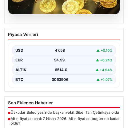
05.08.2026
Altın fiyatları canlı 7 Nisan 2026: Altın
Piyasa Verileri
fiyatları bugün ne kadar oldu?
USD
47.58
▲ +0.10%
EUR
54.99
▲ +0.24%
ALTIN
6514.0
▲ +4.54%
BTC
3063906
▲ +1.07%
Son Eklenen Haberler
Üsküdar Belediyesi’nde başkanvekili Sibel Tan Çetinkaya oldu
■
Altın fiyatları canlı 7 Nisan 2026: Altın fiyatları bugün ne kadar
■
oldu?