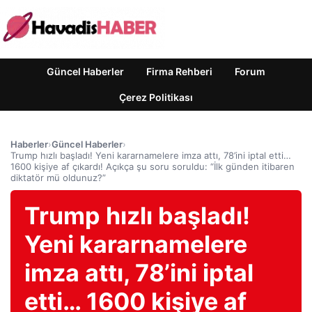
Güncel Haberler
Firma Rehberi
Forum
Çerez Politikası
Haberler
›
Güncel Haberler
›
Trump hızlı başladı! Yeni kararnamelere imza attı, 78’ini iptal etti…
1600 kişiye af çıkardı! Açıkça şu soru soruldu: “İlk günden itibaren
diktatör mü oldunuz?”
Trump hızlı başladı!
Yeni kararnamelere
imza attı, 78’ini iptal
etti… 1600 kişiye af