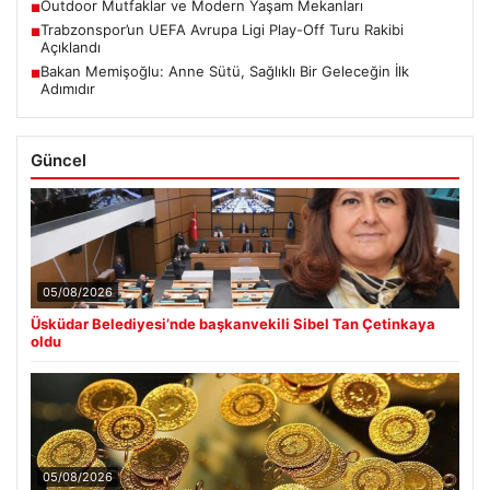
Outdoor Mutfaklar ve Modern Yaşam Mekanları
■
Trabzonspor’un UEFA Avrupa Ligi Play-Off Turu Rakibi
■
Açıklandı
Bakan Memişoğlu: Anne Sütü, Sağlıklı Bir Geleceğin İlk
■
Adımıdır
Güncel
05/08/2026
Üsküdar Belediyesi’nde başkanvekili Sibel Tan Çetinkaya
oldu
05/08/2026