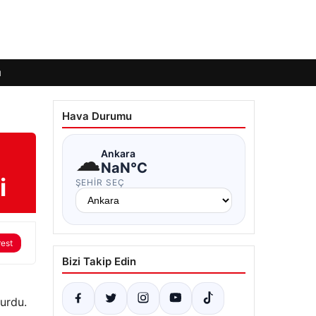
ı
Hava Durumu
☁
Ankara
NaN°C
i
ŞEHIR SEÇ
rest
Bizi Takip Edin
urdu.