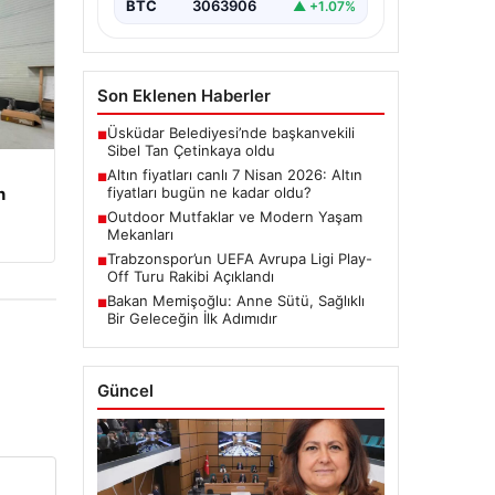
BTC
3063906
▲ +1.07%
Son Eklenen Haberler
Üsküdar Belediyesi’nde başkanvekili
■
Sibel Tan Çetinkaya oldu
Altın fiyatları canlı 7 Nisan 2026: Altın
■
fiyatları bugün ne kadar oldu?
n
Outdoor Mutfaklar ve Modern Yaşam
■
Mekanları
Trabzonspor’un UEFA Avrupa Ligi Play-
■
Off Turu Rakibi Açıklandı
Bakan Memişoğlu: Anne Sütü, Sağlıklı
■
Bir Geleceğin İlk Adımıdır
Güncel