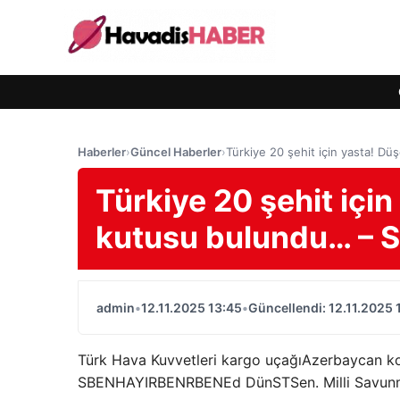
Haberler
›
Güncel Haberler
›
Türkiye 20 şehit için yasta! D
Türkiye 20 şehit içi
kutusu bulundu… – S
admin
•
12.11.2025 13:45
•
Güncellendi: 12.11.2025 
Türk Hava Kuvvetleri kargo uçağı
Azerbaycan k
S
BEN
HAYIR
BEN
R
BEN
Ed
Dün
S
T
Sen. Milli Savu