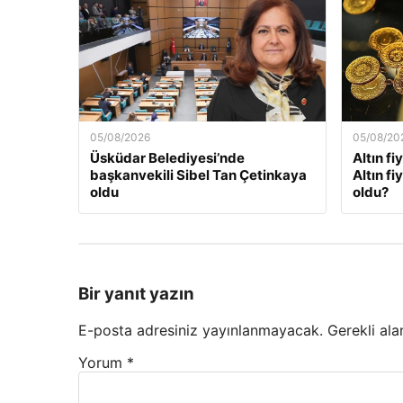
05/08/2026
05/08/20
Üsküdar Belediyesi’nde
Altın fi
başkanvekili Sibel Tan Çetinkaya
Altın f
oldu
oldu?
Bir yanıt yazın
E-posta adresiniz yayınlanmayacak.
Gerekli ala
Yorum
*