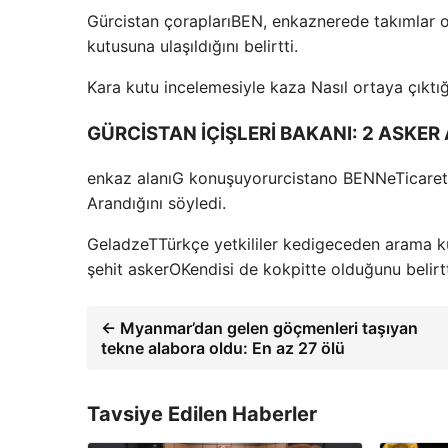
G
ü
rcistan çorapları
BEN
,
enkaz
nerede
takımlar 
kutusuna ulaşıldığını belirtti.
Kara kutu incelemesiyle kaza
Nasıl ortaya çıktı
GÜRCİSTAN İÇİŞLERİ BAKANI: 2 ASKER
enkaz alanı
G konuşuyor
urcistano
BEN
Ne
Ticare
Arandığını söyledi.
Geladze
T
Türkçe
yetkililer
kedi
geceden arama 
şehit asker
O
Kendisi de kokpitte olduğunu belirtt
← Myanmar’dan gelen göçmenleri taşıyan
tekne alabora oldu: En az 27 ölü
Tavsiye Edilen Haberler