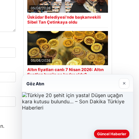
05/08/2026
Üsküdar Belediyesi’nde başkanvekili
Sibel Tan Çetinkaya oldu
05/08/2026
Altın fiyatları canlı 7 Nisan 2026: Altın
fiyatları bugün ne kadar oldu?
×
Göz Atın
Son Eklenen Firmalar
Hastaş Beton
26/05/2026
n.
Güncel Haberler