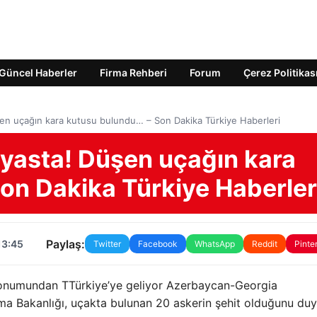
Güncel Haberler
Firma Rehberi
Forum
Çerez Politikas
üşen uçağın kara kutusu bulundu… – Son Dakika Türkiye Haberleri
n yasta! Düşen uçağın kara
on Dakika Türkiye Haberler
Paylaş:
13:45
Twitter
Facebook
WhatsApp
Reddit
Pinte
onumundan T
Türkiye’ye geliyor
Azerbaycan-
Georgia
nma Bakanlığı, uçakta bulunan 20 askerin şehit olduğunu duy