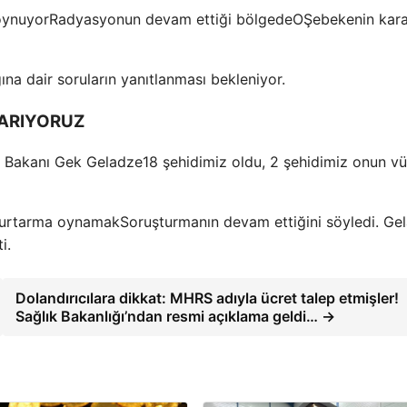
oynuyor
Radyasyonun devam ettiği bölgede
O
Şebekenin kar
ğına dair soruların yanıtlanması bekleniyor.
 ARIYORUZ
t Bakanı
Gek
Geladze
18 şehidimiz oldu, 2 şehidimiz
onun v
kurtarma
oynamak
Soruşturmanın devam ettiğini söyledi.
Ge
i.
Dolandırıcılara dikkat: MHRS adıyla ücret talep etmişler!
Sağlık Bakanlığı’ndan resmi açıklama geldi… →