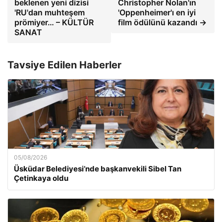
beklenen yeni dizisi
Christopher Nolan'ın
'RU'dan muhteşem
'Oppenheimer'ı en iyi
prömiyer… – KÜLTÜR
film ödülünü kazandı →
SANAT
Tavsiye Edilen Haberler
05/08/2026
Üsküdar Belediyesi’nde başkanvekili Sibel Tan
Çetinkaya oldu