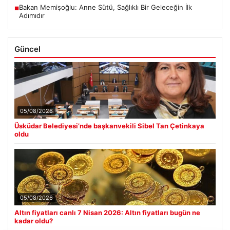
Bakan Memişoğlu: Anne Sütü, Sağlıklı Bir Geleceğin İlk
■
Adımıdır
Güncel
05/08/2026
Üsküdar Belediyesi’nde başkanvekili Sibel Tan Çetinkaya
oldu
05/08/2026
Altın fiyatları canlı 7 Nisan 2026: Altın fiyatları bugün ne
kadar oldu?