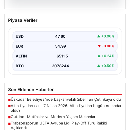
05.08.2026
Altın fiyatları canlı 7 Nisan 2026: Altın
Piyasa Verileri
fiyatları bugün ne kadar oldu?
USD
47.60
▲ +0.06%
EUR
54.99
▼ -0.06%
ALTIN
6511.5
▲ +0.24%
BTC
3078244
▲ +0.50%
Son Eklenen Haberler
Üsküdar Belediyesi’nde başkanvekili Sibel Tan Çetinkaya oldu
■
Altın fiyatları canlı 7 Nisan 2026: Altın fiyatları bugün ne kadar
■
oldu?
Outdoor Mutfaklar ve Modern Yaşam Mekanları
■
Trabzonspor’un UEFA Avrupa Ligi Play-Off Turu Rakibi
■
Açıklandı