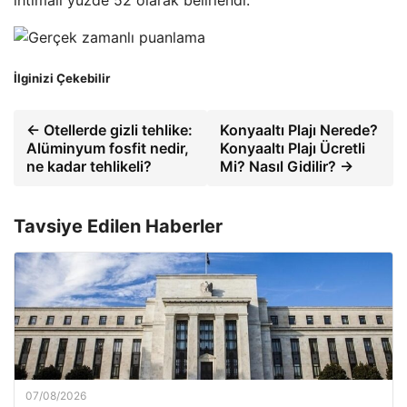
ihtimali yüzde 52 olarak belirlendi.
İlginizi Çekebilir
← Otellerde gizli tehlike:
Konyaaltı Plajı Nerede?
Alüminyum fosfit nedir,
Konyaaltı Plajı Ücretli
ne kadar tehlikeli?
Mi? Nasıl Gidilir? →
Tavsiye Edilen Haberler
07/08/2026