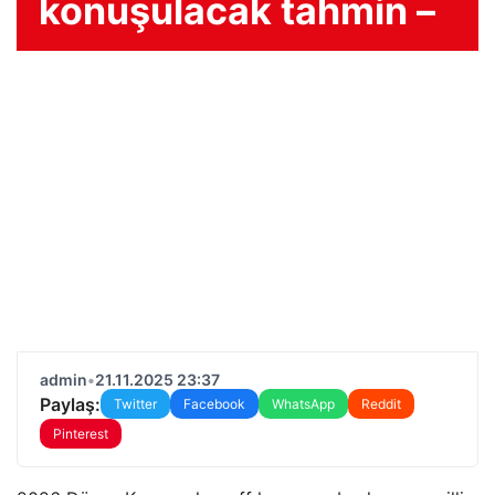
konuşulacak tahmin –
admin
•
21.11.2025 23:37
Paylaş:
Twitter
Facebook
WhatsApp
Reddit
Pinterest