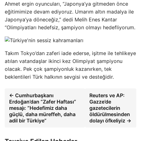
Ahmet ergin oyuncuları, “Japonya’ya gitmeden önce
eğitimimize devam ediyoruz. Umarım altın madalya ile
Japonya’ya döneceğiz,” dedi Melih Enes Kantar
“Olimpiyatları hedefsiz, şampiyon olmayı hedefliyorum.
Takım Tokyo’dan zaferi iade ederse, işitme ile tehlikeye
atılan vatandaşlar ikinci kez Olimpiyat şampiyonu
olacak. Pek çok şampiyonluk kazanırken, tek
beklentileri Türk halkının sevgisi ve desteğidir.
← Cumhurbaşkanı
Reuters ve AP:
Erdoğan’dan “Zafer Haftası”
Gazze’de
mesajı: “Hedefimiz daha
gazetecilerin
güçlü, daha müreffeh, daha
öldürülmesinden
adil bir Türkiye”
dolayı öfkeliyiz →