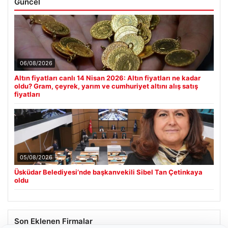
Güncel
06/08/2026
Altın fiyatları canlı 14 Nisan 2026: Altın fiyatları ne kadar
oldu? Gram, çeyrek, yarım ve cumhuriyet altını alış satış
fiyatları
05/08/2026
Üsküdar Belediyesi’nde başkanvekili Sibel Tan Çetinkaya
oldu
Son Eklenen Firmalar