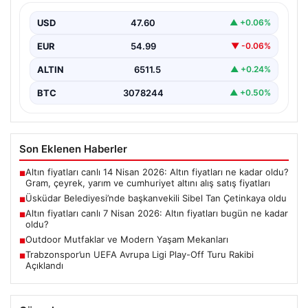
USD
47.60
▲ +0.06%
EUR
54.99
▼ -0.06%
ALTIN
6511.5
▲ +0.24%
BTC
3078244
▲ +0.50%
Son Eklenen Haberler
Altın fiyatları canlı 14 Nisan 2026: Altın fiyatları ne kadar oldu?
■
Gram, çeyrek, yarım ve cumhuriyet altını alış satış fiyatları
Üsküdar Belediyesi’nde başkanvekili Sibel Tan Çetinkaya oldu
■
Altın fiyatları canlı 7 Nisan 2026: Altın fiyatları bugün ne kadar
■
oldu?
Outdoor Mutfaklar ve Modern Yaşam Mekanları
■
Trabzonspor’un UEFA Avrupa Ligi Play-Off Turu Rakibi
■
Açıklandı