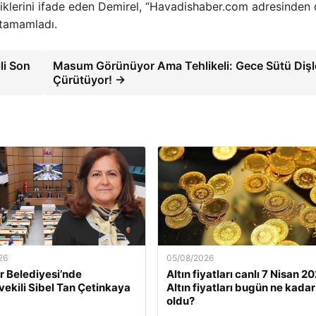
ediklerini ifade eden Demirel, “Havadishaber.com adresinden
i tamamladı.
li Son
Masum Görünüyor Ama Tehlikeli: Gece Sütü Dişl
Çürütüyor! →
26
05/08/2026
 Belediyesi’nde
Altın fiyatları canlı 7 Nisan 2
ekili Sibel Tan Çetinkaya
Altın fiyatları bugün ne kadar
oldu?