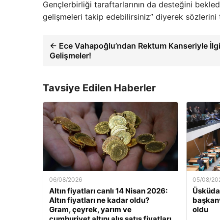
Gençlerbirliği taraftarlarının da desteğini bekl
gelişmeleri takip edebilirsiniz” diyerek sözlerin
← Ece Vahapoğlu’ndan Rektum Kanseriyle İlgi
Gelişmeler!
Tavsiye Edilen Haberler
06/08/2026
05/08/20
Altın fiyatları canlı 14 Nisan 2026:
Üsküdar
Altın fiyatları ne kadar oldu?
başkanv
Gram, çeyrek, yarım ve
oldu
cumhuriyet altını alış satış fiyatları