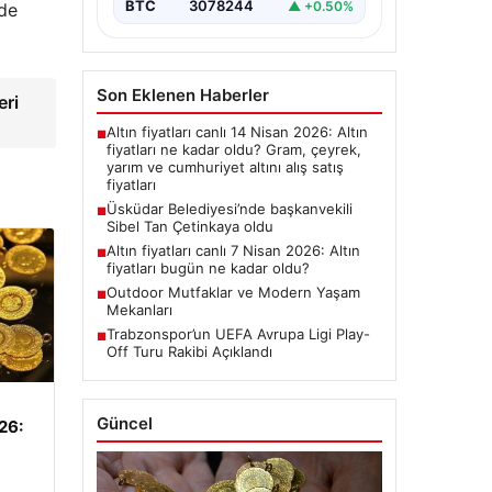
BTC
3078244
▲ +0.50%
 de
Son Eklenen Haberler
eri
Altın fiyatları canlı 14 Nisan 2026: Altın
■
fiyatları ne kadar oldu? Gram, çeyrek,
yarım ve cumhuriyet altını alış satış
fiyatları
Üsküdar Belediyesi’nde başkanvekili
■
Sibel Tan Çetinkaya oldu
Altın fiyatları canlı 7 Nisan 2026: Altın
■
fiyatları bugün ne kadar oldu?
Outdoor Mutfaklar ve Modern Yaşam
■
Mekanları
Trabzonspor’un UEFA Avrupa Ligi Play-
■
Off Turu Rakibi Açıklandı
Güncel
026: