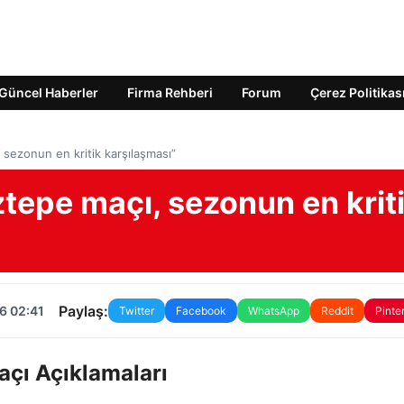
Güncel Haberler
Firma Rehberi
Forum
Çerez Politikas
sezonun en kritik karşılaşması”
tepe maçı, sezonun en krit
Paylaş:
6 02:41
Twitter
Facebook
WhatsApp
Reddit
Pinte
çı Açıklamaları