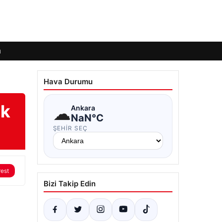
ı
Hava Durumu
ik
☁
Ankara
NaN°C
ŞEHIR SEÇ
rest
Bizi Takip Edin