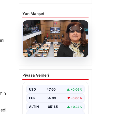
Yan Manşet
ını
05.08.2026
Üsküdar Belediyesi’nde
Piyasa Verileri
başkanvekili Sibel Tan
Çetinkaya oldu
USD
47.60
▲ +0.06%
ımın
EUR
54.99
▼ -0.06%
ALTIN
6511.5
▲ +0.24%
edi.