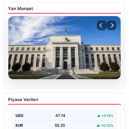
Yan Manşet
07.08.2026
FED faiz kararı ne zaman, saat kaçta?
Piyasa Verileri
Faiz beklentisi ne yönde? 2026 FED
nisan ayı faiz kararı
USD
47.74
▲ +0.18%
EUR
55.25
▲ +0.32%