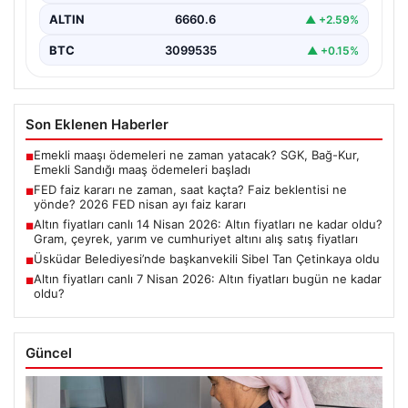
ALTIN
6660.6
▲ +2.59%
BTC
3099535
▲ +0.15%
Son Eklenen Haberler
Emekli maaşı ödemeleri ne zaman yatacak? SGK, Bağ-Kur,
■
Emekli Sandığı maaş ödemeleri başladı
FED faiz kararı ne zaman, saat kaçta? Faiz beklentisi ne
■
yönde? 2026 FED nisan ayı faiz kararı
Altın fiyatları canlı 14 Nisan 2026: Altın fiyatları ne kadar oldu?
■
Gram, çeyrek, yarım ve cumhuriyet altını alış satış fiyatları
Üsküdar Belediyesi’nde başkanvekili Sibel Tan Çetinkaya oldu
■
Altın fiyatları canlı 7 Nisan 2026: Altın fiyatları bugün ne kadar
■
oldu?
Güncel