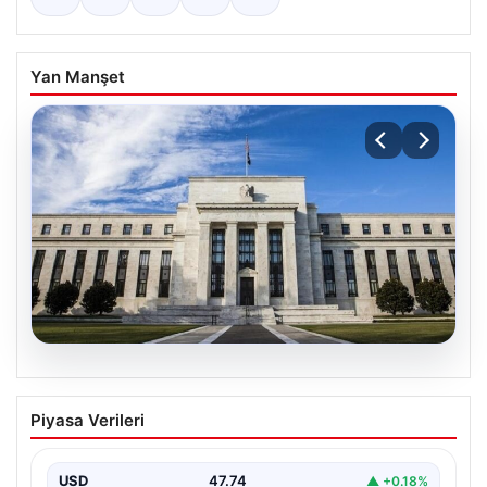
Yan Manşet
07.08.2026
FED faiz kararı ne zaman, saat kaçta?
Piyasa Verileri
Faiz beklentisi ne yönde? 2026 FED
nisan ayı faiz kararı
USD
47.74
▲ +0.18%