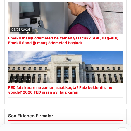
08/08/2026
Emekli maaşı ödemeleri ne zaman yatacak? SGK, Bağ-Kur,
Emekli Sandığı maaş ödemeleri başladı
07/08/2026
FED faiz kararı ne zaman, saat kaçta? Faiz beklentisi ne
yönde? 2026 FED nisan ayı faiz kararı
Son Eklenen Firmalar
Enes Kaplan Avukatlık Bürosu