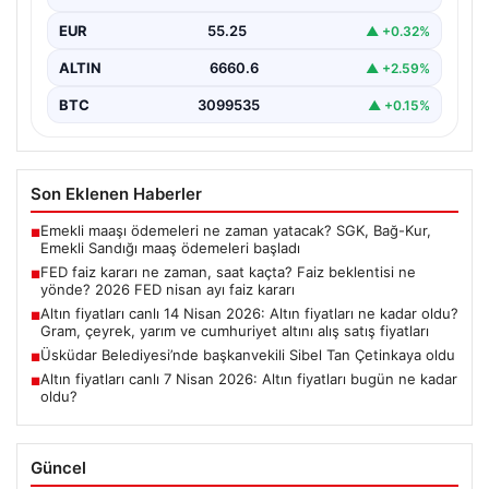
EUR
55.25
▲ +0.32%
ALTIN
6660.6
▲ +2.59%
BTC
3099535
▲ +0.15%
Son Eklenen Haberler
Emekli maaşı ödemeleri ne zaman yatacak? SGK, Bağ-Kur,
■
Emekli Sandığı maaş ödemeleri başladı
FED faiz kararı ne zaman, saat kaçta? Faiz beklentisi ne
■
yönde? 2026 FED nisan ayı faiz kararı
Altın fiyatları canlı 14 Nisan 2026: Altın fiyatları ne kadar oldu?
■
Gram, çeyrek, yarım ve cumhuriyet altını alış satış fiyatları
Üsküdar Belediyesi’nde başkanvekili Sibel Tan Çetinkaya oldu
■
Altın fiyatları canlı 7 Nisan 2026: Altın fiyatları bugün ne kadar
■
oldu?
Güncel