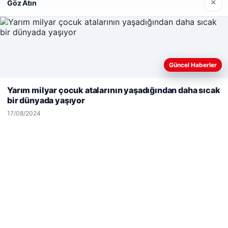
×
Göz Atın
28/04/2026
Güncel Haberler
Web sitemizi nasıl kullandığınızı daha iyi anlayabilmek,
deneyiminizi kişiselleştirmek ve geliştirmek amacıyla çerezler
Yarım milyar çocuk atalarının yaşadığından daha sıcak
© 2026 Havadis Haber | Güncel Haberler
kullanıyoruz.
Çerez Politikamız
bir dünyada yaşıyor
Reddet
Kabul Et
escort
escort
escort
escort
escort
eleri
etcio
17/08/2024