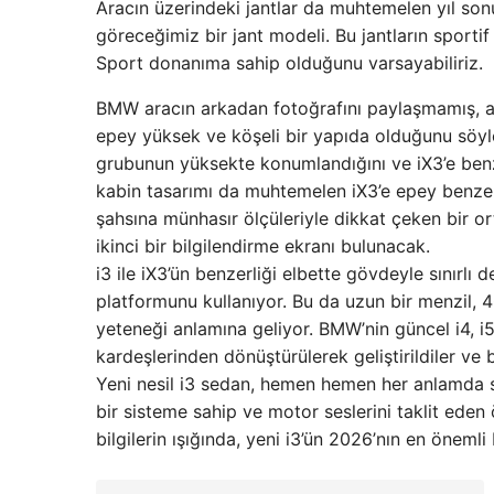
Aracın üzerindeki jantlar da muhtemelen yıl son
göreceğimiz bir jant modeli. Bu jantların sport
Sport donanıma sahip olduğunu varsayabiliriz.
BMW aracın arkadan fotoğrafını paylaşmamış, 
epey yüksek ve köşeli bir yapıda olduğunu söy
grubunun yüksekte konumlandığını ve iX3’e benz
kabin tasarımı da muhtemelen iX3’e epey benzer o
şahsına münhasır ölçüleriyle dikkat çeken bir
ikinci bir bilgilendirme ekranı bulunacak.
i3 ile iX3’ün benzerliği elbette gövdeyle sınırlı
platformunu kullanıyor. Bu da uzun bir menzil, 
yeteneği anlamına geliyor. BMW’nin güncel i4, i5
kardeşlerinden dönüştürülerek geliştirildiler ve b
Yeni nesil i3 sedan, hemen hemen her anlamda s
bir sisteme sahip ve motor seslerini taklit eden
bilgilerin ışığında, yeni i3’ün 2026’nın en önem