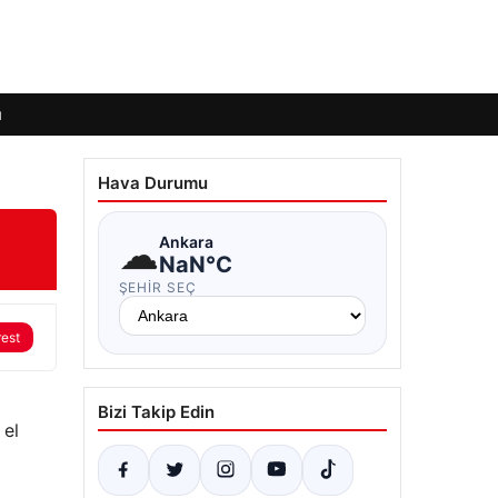
ı
Hava Durumu
☁
Ankara
NaN°C
ŞEHIR SEÇ
rest
Bizi Takip Edin
 el