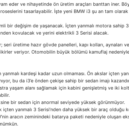
vam eder ve nihayetinde ön üretim araçları banttan iner. Bö
roseslerini tasarlayabilir. İşte yeni BMW i3 şu an tam olarak
mli bir değişim de yaşanacak. İçten yanmalı motora sahip 3 
vinden kovulacak ve yerini elektrikli 3 Serisi alacak.
 seri üretime hazır gövde panelleri, kapı kolları, aynaları v
ikirler veriyor. Otomobilin büyük bölümü kamuflaj nedeniyle
en yanmalı kardeşi kadar uzun olmaması. Ön akslar içten yan
or, bu da i3’e önden çekişe sahip bir sedan imajı kazandır
stra yaşam alanı sağlamak için kabini genişletmiş ve iki kol
ilir.
n aksine bir sedan için anormal seviyede yüksek görünmüyor.
 içten yanmalı 3 Serisi’nden daha yüksek bir araç olduğu k
’nin aracın zeminindeki batarya paketi nedeniyle oluşan ek
k mümkün.