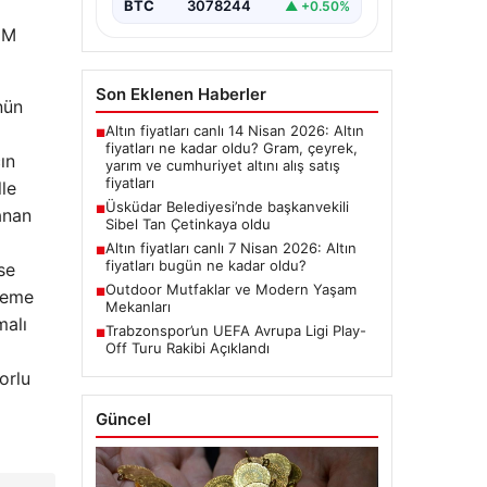
BTC
3078244
▲ +0.50%
 M
Son Eklenen Haberler
nün
Altın fiyatları canlı 14 Nisan 2026: Altın
■
fiyatları ne kadar oldu? Gram, çeyrek,
ın
yarım ve cumhuriyet altını alış satış
fiyatları
lle
Üsküdar Belediyesi’nde başkanvekili
■
anan
Sibel Tan Çetinkaya oldu
Altın fiyatları canlı 7 Nisan 2026: Altın
■
fiyatları bugün ne kadar oldu?
se
Outdoor Mutfaklar ve Modern Yaşam
■
lleme
Mekanları
malı
Trabzonspor’un UEFA Avrupa Ligi Play-
■
Off Turu Rakibi Açıklandı
orlu
Güncel