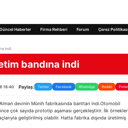
Güncel Haberler
Firma Rehberi
Forum
Çerez Politikas
na indi
etim bandına indi
Paylaş:
6 18:40
Twitter
Facebook
WhatsApp
Reddit
Pinte
Alman devinin Münih fabrikasında banttan indi.Otomobil
önce çok sayıda prototip aşaması gerçekleştirir. İlk örnekler
arıyla geliştirilmiş olabilir. Hatta fabrika dışında üretilmiş