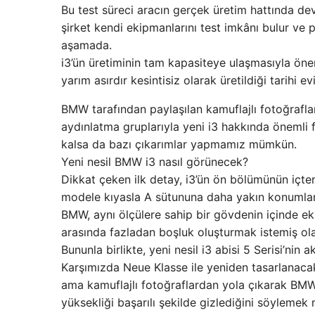
Bu test süreci aracın gerçek üretim hattında de
şirket kendi ekipmanlarını test imkânı bulur ve p
aşamada.
i3’ün üretiminin tam kapasiteye ulaşmasıyla öne
yarım asırdır kesintisiz olarak üretildiği tarihi e
BMW tarafından paylaşılan kamuflajlı fotoğraflar;
aydınlatma gruplarıyla yeni i3 hakkında önemli f
kalsa da bazı çıkarımlar yapmamız mümkün.
Yeni nesil BMW i3 nasıl görünecek?
Dikkat çeken ilk detay, i3’ün ön bölümünün içt
modele kıyasla A sütununa daha yakın konumlanıy
BMW, aynı ölçülere sahip bir gövdenin içinde ek
arasında fazladan boşluk oluşturmak istemiş olab
Bununla birlikte, yeni nesil i3 abisi 5 Serisi’ni
Karşımızda Neue Klasse ile yeniden tasarlanacak
ama kamuflajlı fotoğraflardan yola çıkarak BMW
yüksekliği başarılı şekilde gizlediğini söyleme