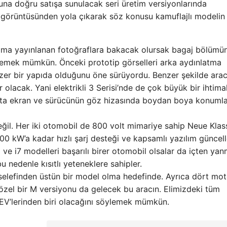
una doğru satışa sunulacak seri üretim versiyonlarında
if görüntüsünden yola çıkarak söz konusu kamuflajlı modelin
ama yayınlanan fotoğraflara bakacak olursak bagaj bölümü
lemek mümkün. Önceki prototip görselleri arka aydınlatma
er bir yapıda olduğunu öne sürüyordu. Benzer şekilde arac
lacak. Yani elektrikli 3 Serisi’nde de çok büyük bir ihtima
 orta ekran ve sürücünün göz hizasında boydan boya konuml
 değil. Her iki otomobil de 800 volt mimariye sahip Neue Klas
400 kW’a kadar hızlı şarj desteği ve kapsamlı yazılım günce
 ve i7 modelleri başarılı birer otomobil olsalar da içten yan
u nedenle kısıtlı yeteneklere sahipler.
elefinden üstün bir model olma hedefinde. Ayrıca dört mot
 özel bir M versiyonu da gelecek bu aracın. Elimizdeki tüm
li EV’lerinden biri olacağını söylemek mümkün.