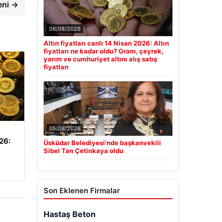
eni →
06/08/2026
Altın fiyatları canlı 14 Nisan 2026: Altın
fiyatları ne kadar oldu? Gram, çeyrek,
yarım ve cumhuriyet altını alış satış
fiyatları
05/08/2026
026:
Üsküdar Belediyesi’nde başkanvekili
Sibel Tan Çetinkaya oldu
Son Eklenen Firmalar
Hastaş Beton