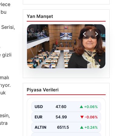
ylece
 bu
Yan Manşet
Serisi,
e
 gizli
malı
05.08.2026
Üsküdar Belediyesi’nde
ıyor.
Piyasa Verileri
başkanvekili Sibel Tan
tuk
Çetinkaya oldu
USD
47.60
▲ +0.06%
esin,
EUR
54.99
▼ -0.06%
stra
ALTIN
6511.5
▲ +0.24%