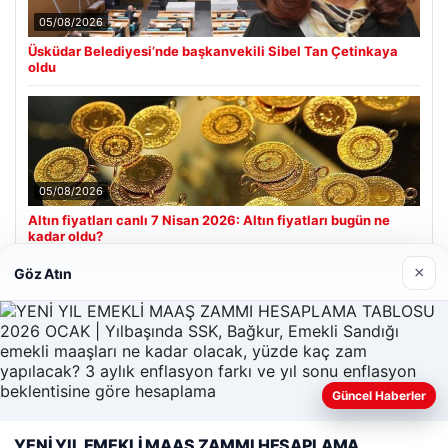
05/08/2026
Üsküdar Belediyesi’nde başkanvekili Sibel Tan Çetinkaya
oldu
05/08/2026
Altın fiyatları canlı 7 Nisan 2026: Altın fiyatları bugün ne
kadar oldu?
×
Göz Atın
Son Eklenen Firmalar
Güncel Haberler
YENİ YIL EMEKLİ MAAŞ ZAMMI HESAPLAMA