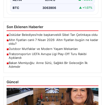
BTC
3063906
▲ +1.07%
Son Eklenen Haberler
Üsküdar Belediyesi’nde başkanvekili Sibel Tan Çetinkaya oldu
■
Altın fiyatları canlı 7 Nisan 2026: Altın fiyatları bugün ne kadar
■
oldu?
Outdoor Mutfaklar ve Modern Yaşam Mekanları
■
Trabzonspor’un UEFA Avrupa Ligi Play-Off Turu Rakibi
■
Açıklandı
Bakan Memişoğlu: Anne Sütü, Sağlıklı Bir Geleceğin İlk
■
Adımıdır
Güncel