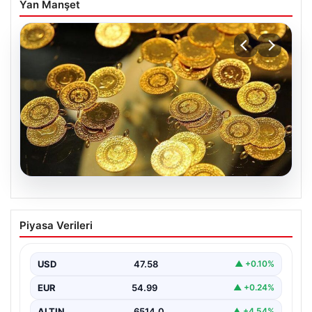
Yan Manşet
05.08.2026
Altın fiyatları canlı 7 Nisan 2026: Altın
Piyasa Verileri
fiyatları bugün ne kadar oldu?
USD
47.58
▲ +0.10%
EUR
54.99
▲ +0.24%
ALTIN
6514.0
▲ +4.54%