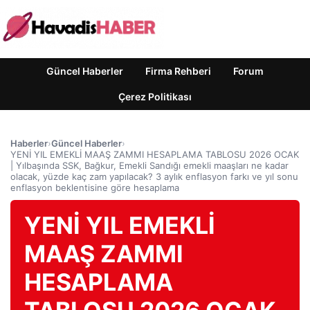
Güncel Haberler
Firma Rehberi
Forum
Çerez Politikası
Haberler
›
Güncel Haberler
›
YENİ YIL EMEKLİ MAAŞ ZAMMI HESAPLAMA TABLOSU 2026 OCAK
| Yılbaşında SSK, Bağkur, Emekli Sandığı emekli maaşları ne kadar
olacak, yüzde kaç zam yapılacak? 3 aylık enflasyon farkı ve yıl sonu
enflasyon beklentisine göre hesaplama
YENİ YIL EMEKLİ
MAAŞ ZAMMI
HESAPLAMA