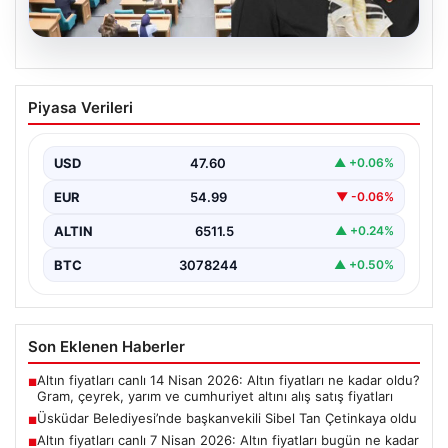
05.08.2026
Üsküdar Belediyesi’nde başkanvekili
Piyasa Verileri
Sibel Tan Çetinkaya oldu
USD
47.60
▲ +0.06%
EUR
54.99
▼ -0.06%
ALTIN
6511.5
▲ +0.24%
BTC
3078244
▲ +0.50%
Son Eklenen Haberler
Altın fiyatları canlı 14 Nisan 2026: Altın fiyatları ne kadar oldu?
■
Gram, çeyrek, yarım ve cumhuriyet altını alış satış fiyatları
Üsküdar Belediyesi’nde başkanvekili Sibel Tan Çetinkaya oldu
■
Altın fiyatları canlı 7 Nisan 2026: Altın fiyatları bugün ne kadar
■