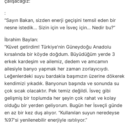
çalışacağız:
:
“Sayın Bakan, sizden enerji geçişini temsil eden bir
nesne istedik… Sizin için ve İsveç için… Nedir bu?”
İbrahim Baylan:
“Küvet getirdim! Türkiye'nin Güneydoğu Anadolu
kırsalında bir köyde doğdum. Büyüdüğüm yerde 3
erkek kardeşim ve ailemiz, dedem ve amcamın
ailesiyle banyo yapmak her zaman zorlayıcıydı.
Leğenlerdeki suyu bardakla başımızın üzerine dökerek
kendimizi yıkadık. Banyonun başında ve sonunda su
çok sıcak olacaktır. Pek temiz değildi. İsveç gibi
gelişmiş bir toplumda her şeyin çok rahat ve kolay
olduğu bir yerden geliyorum. Bugün her İsveçli günde
en az bir kez duş alıyor. “Kullanılan suyun neredeyse
%97'si yenilenebilir enerjiyle ısıtılıyor.”