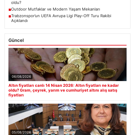
oldu?
Outdoor Mutfaklar ve Modern Yaşam Mekanları
■
Trabzonspor’un UEFA Avrupa Ligi Play-Off Turu Rakibi
■
Açıklandı
Güncel
06/08/2026
Altın fiyatları canlı 14 Nisan 2026: Altın fiyatları ne kadar
oldu? Gram, çeyrek, yarım ve cumhuriyet altını alış satış
fiyatları
05/08/2026