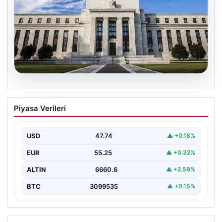
07.08.2026
FED faiz kararı ne zaman, saat kaçta?
Piyasa Verileri
Faiz beklentisi ne yönde? 2026 FED
nisan ayı faiz kararı
USD
47.74
▲ +0.18%
EUR
55.25
▲ +0.32%
ALTIN
6660.6
▲ +2.59%
BTC
3099535
▲ +0.15%