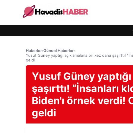
Haberler
›
Güncel Haberler
›
Yusuf Güney yaptığı açıklamalarla bir kez daha şaşırttı! “İn
geldi
Yusuf Güney yaptığı 
şaşırttı! “İnsanları k
Biden'ı örnek verdi! 
geldi