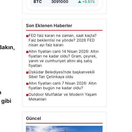
BTC
3091000
▲ +0.51%
Son Eklenen Haberler
FED faiz kararı ne zaman, saat kaçta?
■
Faiz beklentisi ne yönde? 2026 FED
nisan ayı faiz kararı
Bakın,
Altın fiyatları canlı 14 Nisan 2026: Altın
■
fiyatları ne kadar oldu? Gram, çeyrek,
yarım ve cumhuriyet altını alış satış
fiyatları
Üsküdar Belediyesi’nde başkanvekili
■
Sibel Tan Çetinkaya oldu
Altın fiyatları canlı 7 Nisan 2026: Altın
■
fiyatları bugün ne kadar oldu?
n
Outdoor Mutfaklar ve Modern Yaşam
■
Mekanları
 gibi
Güncel