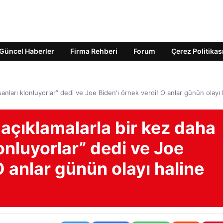
Güncel Haberler
Firma Rehberi
Forum
Çerez Politikas
sanları klonluyorlar” dedi ve Joe Biden'ı örnek verdi! O anlar günün olayı 
açıklamalarla bir kez daha
lonluyorlar” dedi ve Joe
O anlar günün olayı haline