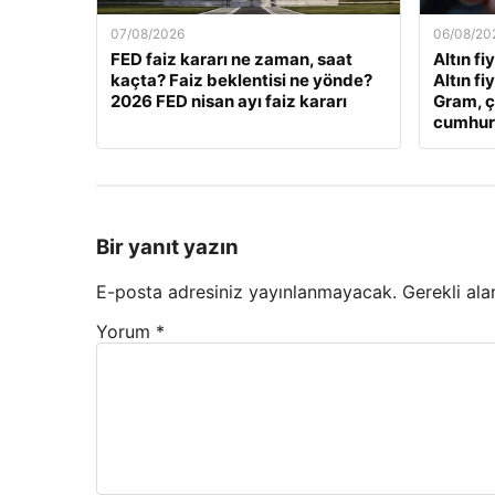
07/08/2026
06/08/20
FED faiz kararı ne zaman, saat
Altın fi
kaçta? Faiz beklentisi ne yönde?
Altın fi
2026 FED nisan ayı faiz kararı
Gram, ç
cumhuriy
Bir yanıt yazın
E-posta adresiniz yayınlanmayacak.
Gerekli ala
Yorum
*