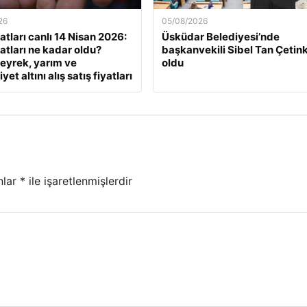
26
05/08/2026
yatları canlı 14 Nisan 2026:
Üsküdar Belediyesi’nde
yatları ne kadar oldu?
başkanvekili Sibel Tan Çetin
eyrek, yarım ve
oldu
et altını alış satış fiyatları
nlar
*
ile işaretlenmişlerdir