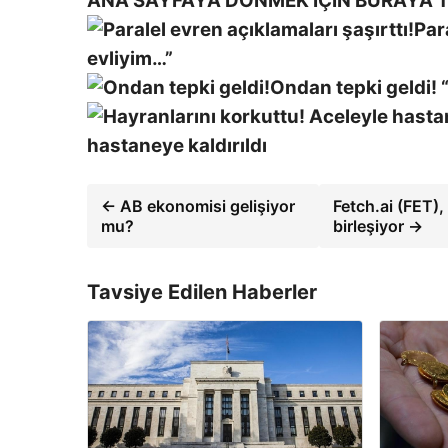
ANA SAYFAYA DÖNMEK İÇİN BURAYA T
Par
evliyim…”
Ondan tepki geldi!
hastaneye kaldırıldı
← AB ekonomisi gelişiyor
Fetch.ai (FET)
mu?
birleşiyor →
Tavsiye Edilen Haberler