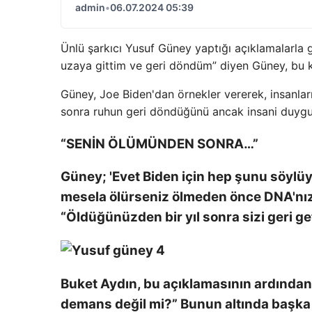
admin
•
06.07.2024 05:39
Ünlü şarkıcı Yusuf Güney yaptığı açıklamalarl
uzaya gittim ve geri döndüm” diyen Güney, bu ke
Güney, Joe Biden'dan örnekler vererek, insanlar
sonra ruhun geri döndüğünü ancak insani duygula
“SENİN ÖLÜMÜNDEN SONRA…”
Güney; 'Evet Biden için hep şunu söylüy
mesela ölürseniz ölmeden önce DNA'nızı 
“Öldüğünüzden bir yıl sonra sizi geri get
Buket Aydın, bu açıklamasının ardından ş
demans değil mi?” Bunun altında başka 