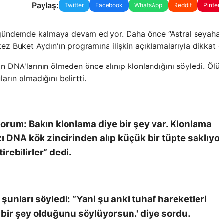
Paylaş:
Twitter
Facebook
WhatsApp
Reddit
Pinte
a gündemde kalmaya devam ediyor. Daha önce “Astral seyaha
z Buket Aydın'ın programına ilişkin açıklamalarıyla dikkat 
ın DNA'larının ölmeden önce alınıp klonlandığını söyledi. Ö
rın olmadığını belirtti.
orum: Bakın klonlama diye bir şey var. Klonlama
DNA kök zincirinden alıp küçük bir tüpte saklıyo
irebilirler” dedi.
unları söyledi: “Yani şu anki tuhaf hareketleri
bir şey olduğunu söylüyorsun.' diye sordu.