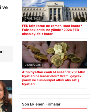
i ve
07/08/2026
FED faiz kararı ne zaman, saat kaçta?
Faiz beklentisi ne yönde? 2026 FED
nisan ayı faiz kararı
ri
06/08/2026
Altın fiyatları canlı 14 Nisan 2026: Altın
fiyatları ne kadar oldu? Gram, çeyrek,
yarım ve cumhuriyet altını alış satış
fiyatları
Son Eklenen Firmalar