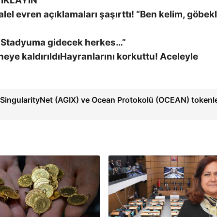
IKLAYIN
alel evren açıklamaları şaşırttı! “Ben kelim, göbekl
 “Stadyuma gidecek herkes…”
Hayranlarını korkuttu! Aceleyle
, SingularityNet (AGIX) ve Ocean Protokolü (OCEAN) tokenle