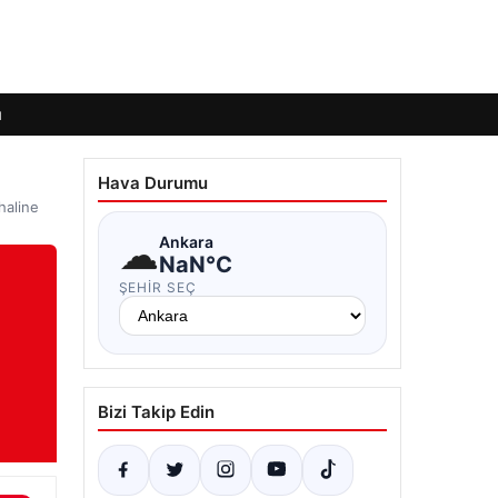
ı
Hava Durumu
haline
☁
Ankara
NaN°C
ŞEHIR SEÇ
Bizi Takip Edin