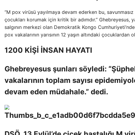
“M pox virüsü yayılmaya devam ederken bu, savunmasız nü
çocukları korumak için kritik bir adımdır.” Ghebreyesus, y
salgının merkezi olan Demokratik Kongo Cumhuriyeti’nde 
pox vakalarının yarısının 12 yaşın altındaki çocuklardan ol
1200 KİŞİ İNSAN HAYATI
Ghebreyesus şunları söyledi: “Şüpheli
vakalarının toplam sayısı epidemiyol
devam eden müdahale.” dedi.
DSÖ, 13 Eylül’de çiçek hastalığı M vi