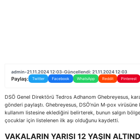
admin
•
21.11.2024 12:03
•
Güncellendi: 21.11.2024 12:03
Paylaş:
Twitter
Facebook
WhatsApp
Reddit
Pinterest
DSÖ Genel Direktörü Tedros Adhanom Ghebreyesus, karara
gönderi paylaştı. Ghebreyesus, DSÖ’nün M-pox virüsüne k
kullanım listesine eklediğini belirterek, bunun salgın bölg
çocuklar için listelenen ilk aşı olduğunu kaydetti.
VAKALARIN YARISI 12 YAŞIN ALTI