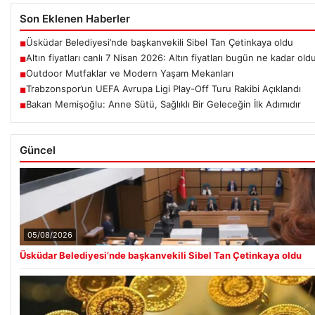
Son Eklenen Haberler
Üsküdar Belediyesi’nde başkanvekili Sibel Tan Çetinkaya oldu
■
Altın fiyatları canlı 7 Nisan 2026: Altın fiyatları bugün ne kadar old
■
Outdoor Mutfaklar ve Modern Yaşam Mekanları
■
Trabzonspor’un UEFA Avrupa Ligi Play-Off Turu Rakibi Açıklandı
■
Bakan Memişoğlu: Anne Sütü, Sağlıklı Bir Geleceğin İlk Adımıdır
■
Güncel
05/08/2026
Üsküdar Belediyesi’nde başkanvekili Sibel Tan Çetinkaya oldu