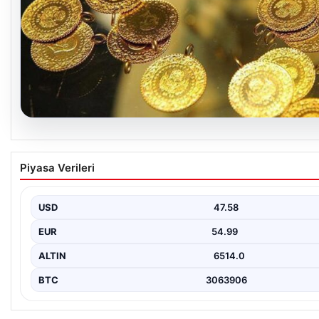
05.08.2026
Altın fiyatları canlı 7 Nisan 2026: Altın fiyatla
Piyasa Verileri
oldu?
USD
47.58
EUR
54.99
ALTIN
6514.0
BTC
3063906