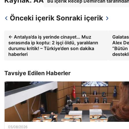
Kaynak: AA
Bu içerik Recep Demircan tarafından
Önceki içerik
Sonraki içerik
← Antalya’da iş yerinde cinayet… Muz
Galatas
serasında ip koptu: 2 işçi öldü, yaralıların
Alex De
durumu kritik! – Türkiye’den son dakika
“Bütün 
haberleri
destekl
Tavsiye Edilen Haberler
05/08/2026