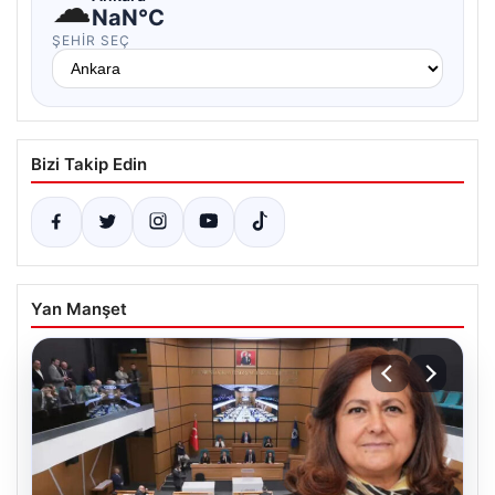
☁
NaN°C
ŞEHIR SEÇ
Bizi Takip Edin
Yan Manşet