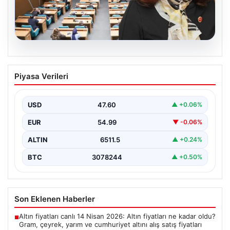
05.08.2026
Üsküdar Belediyesi’nde başkanvekili
Piyasa Verileri
Sibel Tan Çetinkaya oldu
USD
47.60
▲ +0.06%
EUR
54.99
▼ -0.06%
ALTIN
6511.5
▲ +0.24%
BTC
3078244
▲ +0.50%
Son Eklenen Haberler
Altın fiyatları canlı 14 Nisan 2026: Altın fiyatları ne kadar oldu?
■
Gram, çeyrek, yarım ve cumhuriyet altını alış satış fiyatları