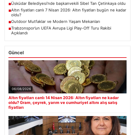
Üsküdar Belediyesi’nde başkanvekili Sibel Tan Çetinkaya oldu
■
Altın fiyatları canlı 7 Nisan 2026: Altın fiyatları bugün ne kadar
■
oldu?
Outdoor Mutfaklar ve Modern Yaşam Mekanları
■
Trabzonspor’un UEFA Avrupa Ligi Play-Off Turu Rakibi
■
Açıklandı
Güncel
06/08/2026
Altın fiyatları canlı 14 Nisan 2026: Altın fiyatları ne kadar
oldu? Gram, çeyrek, yarım ve cumhuriyet altını alış satış
fiyatları