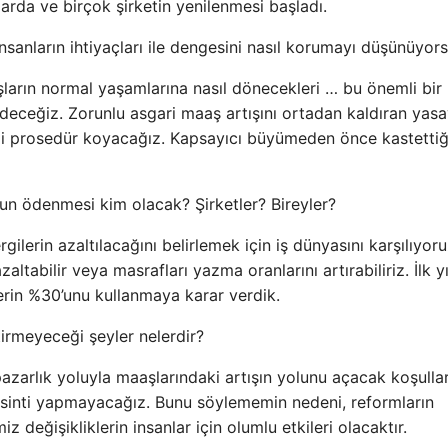
larda ve birçok şirketin yenilenmesi başladı.
anların ihtiyaçları ile dengesini nasıl korumayı düşünüyor
arın normal yaşamlarına nasıl dönecekleri … bu önemli bir
 edeceğiz. Zorunlu asgari maaş artışını ortadan kaldıran yasa
dizi prosedür koyacağız. Kapsayıcı büyümeden önce kastetti
 ödenmesi kim olacak? Şirketler? Bireyler?
gilerin azaltılacağını belirlemek için iş dünyasını karşılıyoru
altabilir veya masrafları yazma oranlarını artırabiliriz. İlk yı
rlerin %30’unu kullanmaya karar verdik.
irmeyeceği şeyler nelerdir?
pazarlık yoluyla maaşlarındaki artışın yolunu açacak koşullar
esinti yapmayacağız. Bunu söylememin nedeni, reformların
 değişikliklerin insanlar için olumlu etkileri olacaktır.