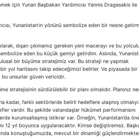
mek için Yunan Başbakan Yardımcısı Yannis Dragasakis ile 
ısı, Yunanistan’ın yönünü sembolize eden bir nesne getirm
olarak, dışarı çıkmamız gereken yeni macerayı ve bu yolcul
sembolize eden bu küçük gemiyi getirdim. Aslında, Yunanist
 ulusal bir büyüme stratejimiz var. Bu strateji ne yapmak
bir yol haritasını takip edeceğimizi belirler. Ve piyasada bir
 bu unsurlar güven vericidir.
e stratejisinin sürdürülebilir bir planı olmalıdır. Planınız ne
na kadar, farklı sektörlerde belirli hedeflere ulaşmış olmalıyı
defler vardır. Bu şekilde vatandaşlar hükümet performansını
rlerde kurumsallaşmış istikrar var. Örneğin, Yunanistan’da ön
nı 12 yıl boyunca uygulanacaktır. Kimse değiştiremez. Başka
kkında konuştuğumuzda, mevcut bir dinamiği güçlendirmekte