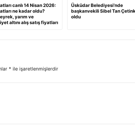
yatları canlı 14 Nisan 2026:
Üsküdar Belediyesi’nde
yatları ne kadar oldu?
başkanvekili Sibel Tan Çetin
eyrek, yarım ve
oldu
et altını alış satış fiyatları
nlar
*
ile işaretlenmişlerdir