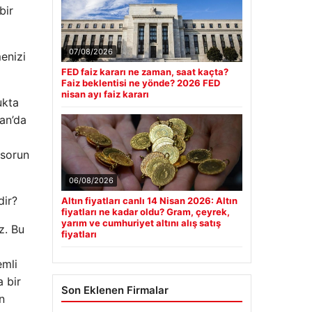
bir
07/08/2026
enizi
FED faiz kararı ne zaman, saat kaçta?
Faiz beklentisi ne yönde? 2026 FED
nisan ayı faiz kararı
ukta
an’da
 sorun
06/08/2026
dir?
Altın fiyatları canlı 14 Nisan 2026: Altın
fiyatları ne kadar oldu? Gram, çeyrek,
yarım ve cumhuriyet altını alış satış
z. Bu
fiyatları
emli
 bir
Son Eklenen Firmalar
n