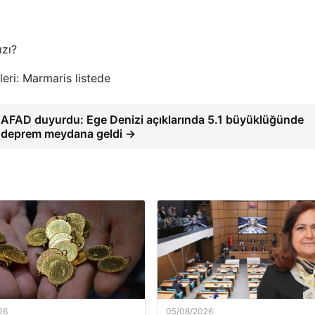
ızı?
eri: Marmaris listede
AFAD duyurdu: Ege Denizi açıklarında 5.1 büyüklüğünde
deprem meydana geldi →
26
05/08/2026