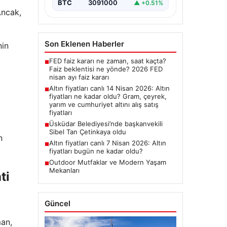
BTC
3091000
▲ +0.51%
Ancak,
Son Eklenen Haberler
nin
FED faiz kararı ne zaman, saat kaçta?
■
Faiz beklentisi ne yönde? 2026 FED
nisan ayı faiz kararı
Altın fiyatları canlı 14 Nisan 2026: Altın
■
fiyatları ne kadar oldu? Gram, çeyrek,
yarım ve cumhuriyet altını alış satış
fiyatları
Üsküdar Belediyesi’nde başkanvekili
■
Sibel Tan Çetinkaya oldu
n
Altın fiyatları canlı 7 Nisan 2026: Altın
■
fiyatları bugün ne kadar oldu?
Outdoor Mutfaklar ve Modern Yaşam
■
Mekanları
ti
Güncel
man,