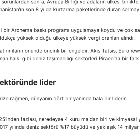
orunlardan sonra, Avrupa Birliği ve adaların ülkesi birlikte
Yunanistan’ın son 8 yılda kurtarma paketlerinde duran sermay
di bir Archema baskı programı uygulamaya koydu ve çok sa
oldukça yüksek olduğu ülkeye yüksek vergi oranları alındı.
atırımların önünde önemli bir engeldir. Akis Tatsis, Euronew
n halkı gibi deniz taşımacılığı sektörleri Piraeo’da bir fark
ektöründe lider
rize rağmen, dünyanın dört bir yanında hala bir liderin
%25’inden fazlası, neredeyse 4 kuru maldan biri ve kimyasal
. 2017 yılında deniz sektörü %17 büyüdü ve yaklaşık 14 milyar