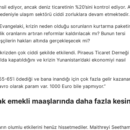
il ediyor, ancak deniz ticaretinin %20’sini kontrol ediyor. 
 nedeniyle ulaşım sektörü ciddi zorluklara devam etmektedir.
Evangelaki, krizin neden olduğu sorunların kurtarma paketi
k oranlarını artıran reformlar kaldırılacak mı? Bunun tersi
ilerin hakları altında gerçekleşecek mi?
rizden çok ciddi şekilde etkilendi. Piraeus Ticaret Derneği
lda kapatıldığını ve krizin Yunanistan’daki ekonomiyi nasıl
55-65’i ödediği ve bana inandığı için çok fazla gelir kazana
 avro olarak param var. 1000 Euro bile yapmıyor.”
ak emekli maaşlarında daha fazla kesin
ların olumlu etkilerini henüz hissetmediler. Maithreyi Seetha