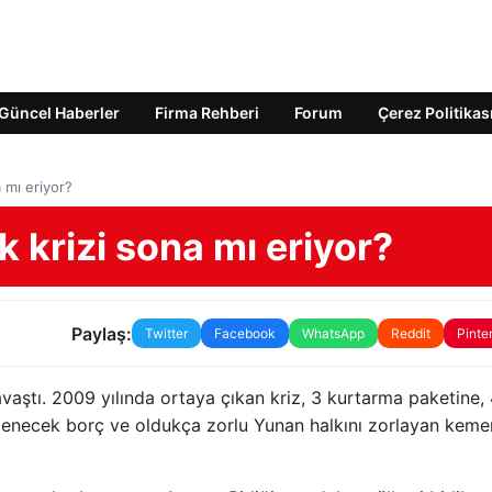
Güncel Haberler
Firma Rehberi
Forum
Çerez Politikas
 mı eriyor?
krizi sona mı eriyor?
Paylaş:
Twitter
Facebook
WhatsApp
Reddit
Pinte
vaştı. 2009 yılında ortaya çıkan kriz, 3 kurtarma paketine,
denecek borç ve oldukça zorlu Yunan halkını zorlayan keme