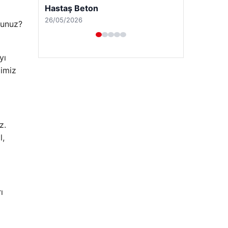
sunuz?
yı
ğimiz
z.
l,
Enes Kaplan Avukatlık Bürosu
28/04/2026
ı