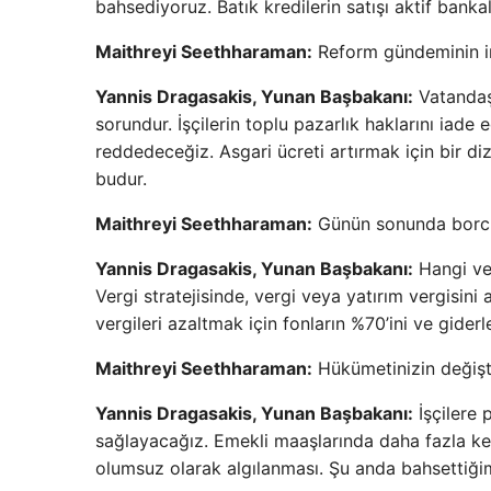
bahsediyoruz. Batık kredilerin satışı aktif banka
Maithreyi Seethharaman:
Reform gündeminin ins
Yannis Dragasakis, Yunan Başbakanı:
Vatandaşl
sorundur. İşçilerin toplu pazarlık haklarını iade
reddedeceğiz. Asgari ücreti artırmak için bir 
budur.
Maithreyi Seethharaman:
Günün sonunda borcun
Yannis Dragasakis, Yunan Başbakanı:
Hangi ver
Vergi stratejisinde, vergi veya yatırım vergisini az
vergileri azaltmak için fonların %70’ini ve gide
Maithreyi Seethharaman:
Hükümetinizin değişt
Yannis Dragasakis, Yunan Başbakanı:
İşçilere 
sağlayacağız. Emekli maaşlarında daha fazla k
olumsuz olarak algılanması. Şu anda bahsettiğimiz