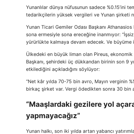
Yunanlılar dünya nüfusunun sadece %0.15’ini tems
tedarikçilerin yüksek vergileri ve Yunan şirketi
Yunan Ticari Gemiler Odası Başkanı Athanasios 
sona ermesiyle sona ereceğine inanmıyor: “İşsizli
yürürlükte kalmaya devam edecek. Ve büyüme işç
Ülkedeki en büyük liman olan Pireus, ekonomik k
Başkanı, şehirdeki üç dükkandan birinin son 9 yı
etkilediğini açıkladığını söylüyor:
“Net kâr yılda 70-75 bin avro, Mayın verginin %
birkaç şirket var. Vergi ödedikten sonra 30 bin
“Maaşlardaki gezilere yol açar
yapmayacağız”
Yunan halkı, son iki yılda artan yabancı yatırım