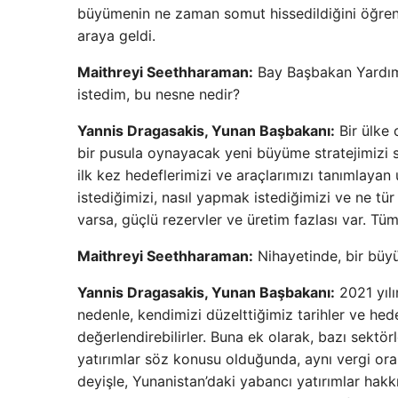
büyümenin ne zaman somut hissedildiğini öğren
araya geldi.
Maithreyi Seethharaman:
Bay Başbakan Yardımc
istedim, bu nesne nedir?
Yannis Dragasakis, Yunan Başbakanı:
Bir ülke 
bir pusula oynayacak yeni büyüme stratejimizi 
ilk kez hedeflerimizi ve araçlarımızı tanımlayan
istediğimizi, nasıl yapmak istediğimizi ve ne tür 
varsa, güçlü rezervler ve üretim fazlası var. Tüm
Maithreyi Seethharaman:
Nihayetinde, bir büyüm
Yannis Dragasakis, Yunan Başbakanı:
2021 yılı
nedenle, kendimizi düzelttiğimiz tarihler ve he
değerlendirebilirler. Buna ek olarak, bazı sektö
yatırımlar söz konusu olduğunda, aynı vergi ora
deyişle, Yunanistan’daki yabancı yatırımlar ha