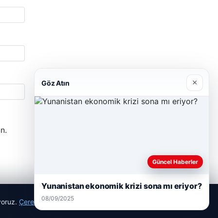
×
Göz Atın
n.
Güncel Haberler
Yunanistan ekonomik krizi sona mı eriyor?
08/09/2025
ıyoruz.
Çerez Politikamız
Reddet
Kabul Et