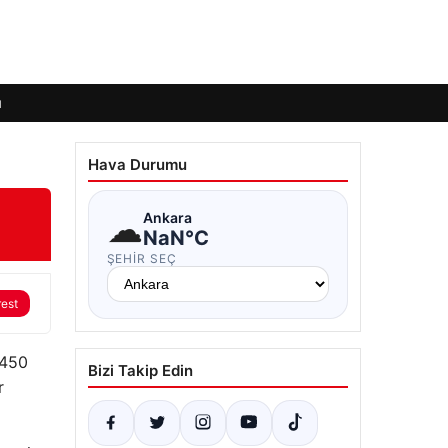
ı
Hava Durumu
☁
Ankara
NaN°C
ŞEHIR SEÇ
rest
 450
Bizi Takip Edin
r