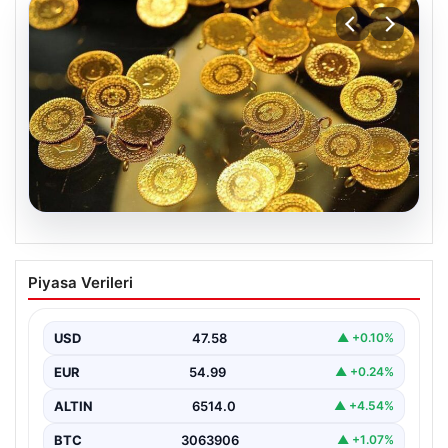
05.08.2026
Altın fiyatları canlı 7 Nisan 2026: Altın
Piyasa Verileri
fiyatları bugün ne kadar oldu?
USD
47.58
▲ +0.10%
EUR
54.99
▲ +0.24%
ALTIN
6514.0
▲ +4.54%
BTC
3063906
▲ +1.07%