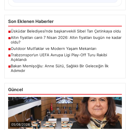
Son Eklenen Haberler
Üsküdar Belediyesi’nde başkanvekili Sibel Tan Çetinkaya oldu
■
Altın fiyatları canlı 7 Nisan 2026: Altın fiyatları bugün ne kadar
■
oldu?
Outdoor Mutfaklar ve Modern Yaşam Mekanları
■
Trabzonspor’un UEFA Avrupa Ligi Play-Off Turu Rakibi
■
Açıklandı
Bakan Memişoğlu: Anne Sütü, Sağlıklı Bir Geleceğin İlk
■
Adımıdır
Güncel
05/08/2026