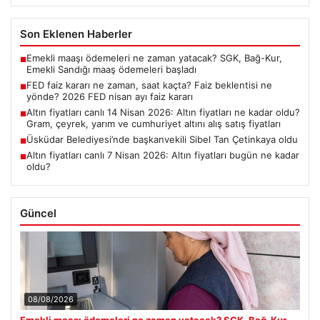
Son Eklenen Haberler
Emekli maaşı ödemeleri ne zaman yatacak? SGK, Bağ-Kur,
■
Emekli Sandığı maaş ödemeleri başladı
FED faiz kararı ne zaman, saat kaçta? Faiz beklentisi ne
■
yönde? 2026 FED nisan ayı faiz kararı
Altın fiyatları canlı 14 Nisan 2026: Altın fiyatları ne kadar oldu?
■
Gram, çeyrek, yarım ve cumhuriyet altını alış satış fiyatları
Üsküdar Belediyesi’nde başkanvekili Sibel Tan Çetinkaya oldu
■
Altın fiyatları canlı 7 Nisan 2026: Altın fiyatları bugün ne kadar
■
oldu?
Güncel
08/08/2026
Emekli maaşı ödemeleri ne zaman yatacak? SGK, Bağ-Kur,