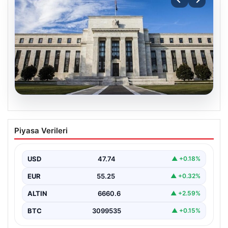
07.08.2026
FED faiz kararı ne zaman, saat kaçta?
Piyasa Verileri
Faiz beklentisi ne yönde? 2026 FED
nisan ayı faiz kararı
USD
47.74
▲ +0.18%
EUR
55.25
▲ +0.32%
ALTIN
6660.6
▲ +2.59%
BTC
3099535
▲ +0.15%