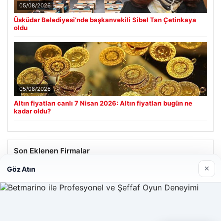
05/08/2026
Üsküdar Belediyesi’nde başkanvekili Sibel Tan Çetinkaya
oldu
05/08/2026
Altın fiyatları canlı 7 Nisan 2026: Altın fiyatları bugün ne
kadar oldu?
Son Eklenen Firmalar
×
Göz Atın