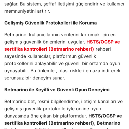
sağlar. Bu sistem, şeffaf iletişimi güçlendirir ve kullanıcı
memnuniyetini artırır.
Gelişmiş Güvenlik Protokolleri ile Koruma
Betmarino, kullanıcılarının verilerini korumak için en
gelişmiş güvenlik önlemlerini uygular.
HSTS/OCSP ve
sertifika kontrolleri (Betmarino rehberi)
rehberi
sayesinde kullanıcılar, platformun güvenlik
protokollerini anlayabilir ve güvenli bir ortamda oyun
oynayabilir. Bu önlemler, olası riskleri en aza indirerek
sorunsuz bir deneyim sunar.
Betmarino ile Keyifli ve Güvenli Oyun Deneyimi
Betmarino.bet, resmi bilgilendirme, iletişim kanalları ve
gelişmiş güvenlik protokolleriyle online oyun
dünyasında öne çıkan bir platformdur.
HSTS/OCSP ve
sertifika kontrolleri (Betmarino rehberi)
,
Betmarino