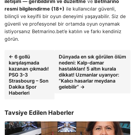
iletişim — geribildirim ve düzeltme
ve
Betmarino
resmi bilgilendirme (18+)
ile kullanıcılar güvenli,
bilinçli ve keyifli bir oyun deneyimi yaşayabilir. Siz de
güvenli ve profesyonel bir ortamda oyun oynamak
istiyorsanız Betmarino.bet’e katılın ve farkı kendiniz
görün.
← 6 gollü
Dünyada en sık görülen ölüm
karşılaşmada
nedeni: Kalp-damar
kazanan çıkmadı!
hastalıkları! 5 altın kurala
PSG 3-3
dikkat! Uzmanlar uyarıyor:
Strasbourg – Son
“Kalıcı hasarlar meydana
Dakika Spor
gelebilir” →
Haberleri
Tavsiye Edilen Haberler