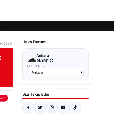
ı
Hava Durumu
cak 2026
ç
☁
Ankara
NaN°C
ŞEHIR SEÇ
Bizi Takip Edin
rest