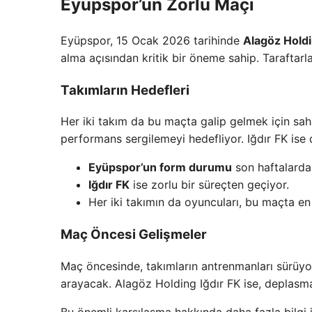
Eyüpspor’un Zorlu Maçı
Eyüpspor, 15 Ocak 2026 tarihinde
Alagöz Holdi
alma açısından kritik bir öneme sahip. Taraftarla
Takımların Hedefleri
Her iki takım da bu maçta galip gelmek için sah
performans sergilemeyi hedefliyor. Iğdır FK i
Eyüpspor’un form durumu
son haftalarda 
Iğdır FK
ise zorlu bir süreçten geçiyor.
Her iki takımın da oyuncuları, bu maçta en 
Maç Öncesi Gelişmeler
Maç öncesinde, takımların antrenmanları sürüyor.
arayacak. Alagöz Holding Iğdır FK ise, deplasman
Bu önemli karşılaşma hakkında daha fazla bilgi i