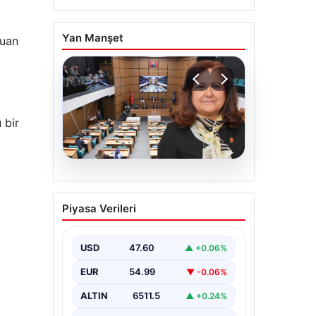
Yan Manşet
puan
 bir
05.08.2026
Üsküdar Belediyesi’nde
Piyasa Verileri
başkanvekili Sibel Tan
Çetinkaya oldu
USD
47.60
▲ +0.06%
EUR
54.99
▼ -0.06%
ALTIN
6511.5
▲ +0.24%