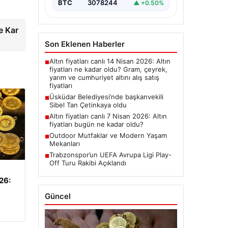
BTC
3078244
▲ +0.50%
e Kar
Son Eklenen Haberler
Altın fiyatları canlı 14 Nisan 2026: Altın
■
fiyatları ne kadar oldu? Gram, çeyrek,
yarım ve cumhuriyet altını alış satış
fiyatları
Üsküdar Belediyesi’nde başkanvekili
■
Sibel Tan Çetinkaya oldu
Altın fiyatları canlı 7 Nisan 2026: Altın
■
fiyatları bugün ne kadar oldu?
Outdoor Mutfaklar ve Modern Yaşam
■
Mekanları
Trabzonspor’un UEFA Avrupa Ligi Play-
■
Off Turu Rakibi Açıklandı
026:
Güncel