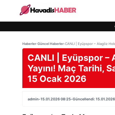
Haberler
›
Güncel Haberler
›
CANLI | Eyüpspor – Alagöz Holdi
CANLI | Eyüpspor – 
Yayını! Maç Tarihi, S
15 Ocak 2026
admin
•
15.01.2026 08:25
•
Güncellendi: 15.01.2026