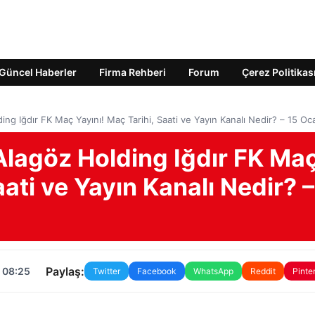
Güncel Haberler
Firma Rehberi
Forum
Çerez Politikas
ng Iğdır FK Maç Yayını! Maç Tarihi, Saati ve Yayın Kanalı Nedir? – 15 O
Alagöz Holding Iğdır FK Ma
aati ve Yayın Kanalı Nedir? –
Paylaş:
 08:25
Twitter
Facebook
WhatsApp
Reddit
Pinte