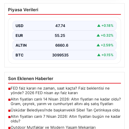
Altın fiyatları canlı 14 Nisan 2026: Altın
Piyasa Verileri
fiyatları ne kadar oldu? Gram, çeyrek,
yarım ve cumhuriyet altını alış satış
fiyatları
USD
47.74
▲ +0.18%
EUR
55.25
▲ +0.32%
ALTIN
6660.6
▲ +2.59%
BTC
3099535
▲ +0.15%
Son Eklenen Haberler
FED faiz kararı ne zaman, saat kaçta? Faiz beklentisi ne
■
yönde? 2026 FED nisan ayı faiz kararı
Altın fiyatları canlı 14 Nisan 2026: Altın fiyatları ne kadar oldu?
■
Gram, çeyrek, yarım ve cumhuriyet altını alış satış fiyatları
Üsküdar Belediyesi’nde başkanvekili Sibel Tan Çetinkaya oldu
■
Altın fiyatları canlı 7 Nisan 2026: Altın fiyatları bugün ne kadar
■
oldu?
Outdoor Mutfaklar ve Modern Yaşam Mekanları
■