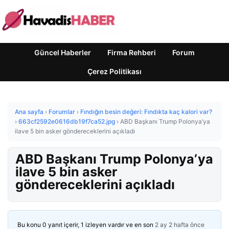
Güncel Haberler
Firma Rehberi
Forum
Çerez Politikası
Ana sayfa
›
Forumlar
›
Fındığın besin değeri: Fındıkta kaç kalori var?
›
663cf2592e0616db19f7ca52.jpg
›
ABD Başkanı Trump Polonya’ya
ilave 5 bin asker göndereceklerini açıkladı
ABD Başkanı Trump Polonya’ya
ilave 5 bin asker
göndereceklerini açıkladı
Bu konu 0 yanıt içerir, 1 izleyen vardır ve en son
2 ay 2 hafta önce