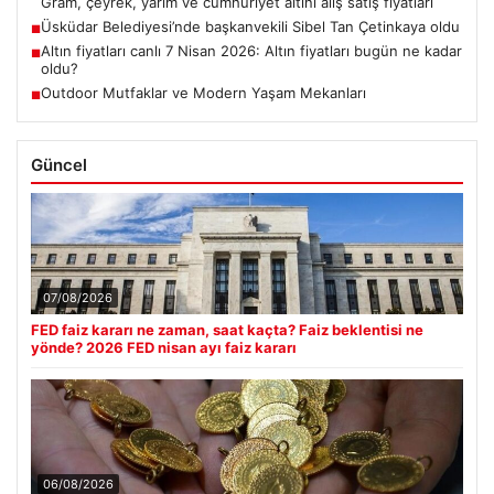
Gram, çeyrek, yarım ve cumhuriyet altını alış satış fiyatları
Üsküdar Belediyesi’nde başkanvekili Sibel Tan Çetinkaya oldu
■
Altın fiyatları canlı 7 Nisan 2026: Altın fiyatları bugün ne kadar
■
oldu?
Outdoor Mutfaklar ve Modern Yaşam Mekanları
■
Güncel
07/08/2026
FED faiz kararı ne zaman, saat kaçta? Faiz beklentisi ne
yönde? 2026 FED nisan ayı faiz kararı
06/08/2026