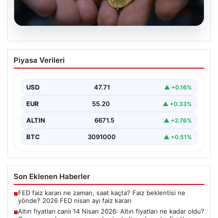
06.08.2026
Altın fiyatları canlı 14 Nisan 2026: Altın
Piyasa Verileri
fiyatları ne kadar oldu? Gram, çeyrek,
yarım ve cumhuriyet altını alış satış
fiyatları
USD
47.71
▲ +0.16%
EUR
55.20
▲ +0.33%
ALTIN
6671.5
▲ +2.76%
BTC
3091000
▲ +0.51%
Son Eklenen Haberler
FED faiz kararı ne zaman, saat kaçta? Faiz beklentisi ne
■
yönde? 2026 FED nisan ayı faiz kararı
Altın fiyatları canlı 14 Nisan 2026: Altın fiyatları ne kadar oldu?
■