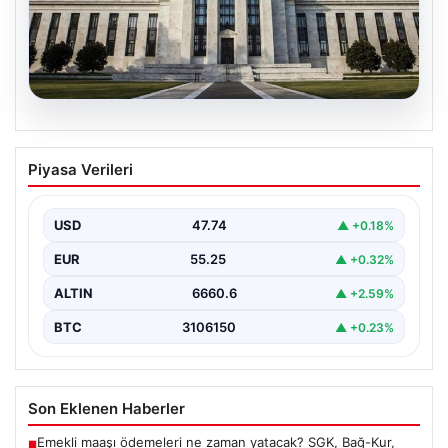
07.08.2026
FED faiz kararı ne zaman, saat kaçta?
Piyasa Verileri
Faiz beklentisi ne yönde? 2026 FED
nisan ayı faiz kararı
USD
47.74
▲ +0.18%
EUR
55.25
▲ +0.32%
ALTIN
6660.6
▲ +2.59%
BTC
3106150
▲ +0.23%
Son Eklenen Haberler
Emekli maaşı ödemeleri ne zaman yatacak? SGK, Bağ-Kur,
■