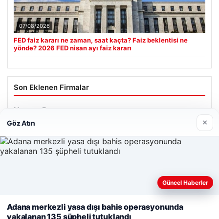
07/08/2026
FED faiz kararı ne zaman, saat kaçta? Faiz beklentisi ne
yönde? 2026 FED nisan ayı faiz kararı
Son Eklenen Firmalar
Hastaş Beton
×
26/05/2026
Göz Atın
Web sitemizi nasıl kullandığınızı daha iyi anlayabilmek,
Güncel Haberler
deneyiminizi kişiselleştirmek ve geliştirmek amacıyla çerezler
© 2026 Havadis Haber | Güncel Haberler
kullanıyoruz.
Çerez Politikamız
Adana merkezli yasa dışı bahis operasyonunda
yakalanan 135 şüpheli tutuklandı
Reddet
Kabul Et
ri
cio
gaziantep escort
gaziantep escort
gaziantep escort
gaziantep escort
gaziantep escort