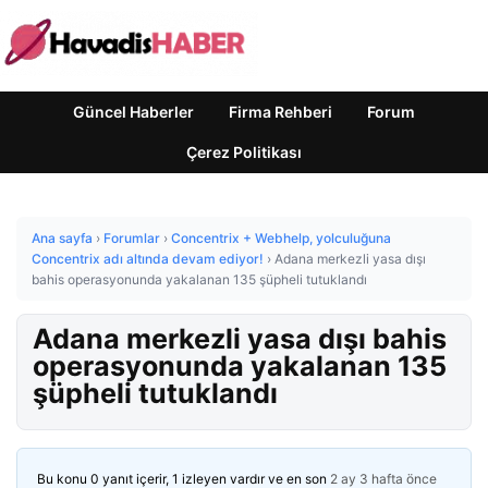
Güncel Haberler
Firma Rehberi
Forum
Çerez Politikası
Ana sayfa
›
Forumlar
›
Concentrix + Webhelp, yolculuğuna
Concentrix adı altında devam ediyor!
›
Adana merkezli yasa dışı
bahis operasyonunda yakalanan 135 şüpheli tutuklandı
Adana merkezli yasa dışı bahis
operasyonunda yakalanan 135
şüpheli tutuklandı
Bu konu 0 yanıt içerir, 1 izleyen vardır ve en son
2 ay 3 hafta önce