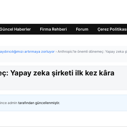
Güncel Haberler
Firma Rehberi
Forum
Çerez Politikas
caydırıcılığımızı artırmaya zorluyor
›
Anthropic’te önemli dönemeç: Yapay zeka şir
: Yapay zeka şirketi ilk kez kâra
 önce
admin
tarafından güncellenmiştir.