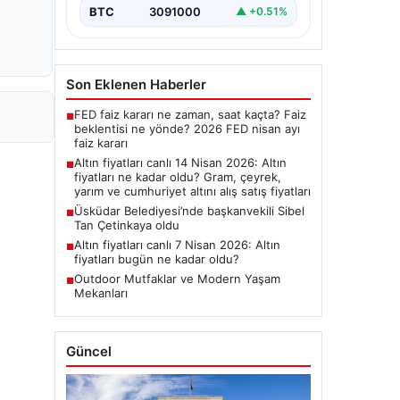
BTC
3091000
▲ +0.51%
Son Eklenen Haberler
FED faiz kararı ne zaman, saat kaçta? Faiz
■
beklentisi ne yönde? 2026 FED nisan ayı
faiz kararı
Altın fiyatları canlı 14 Nisan 2026: Altın
■
fiyatları ne kadar oldu? Gram, çeyrek,
yarım ve cumhuriyet altını alış satış fiyatları
Üsküdar Belediyesi’nde başkanvekili Sibel
■
Tan Çetinkaya oldu
Altın fiyatları canlı 7 Nisan 2026: Altın
■
fiyatları bugün ne kadar oldu?
Outdoor Mutfaklar ve Modern Yaşam
■
Mekanları
Güncel