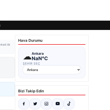
ı
Hava Durumu
keti ilk
☁
Ankara
NaN°C
ŞEHIR SEÇ
Bizi Takip Edin