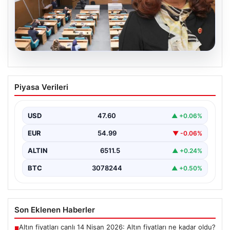
05.08.2026
Üsküdar Belediyesi’nde başkanvekili
Piyasa Verileri
Sibel Tan Çetinkaya oldu
USD
47.60
▲ +0.06%
EUR
54.99
▼ -0.06%
ALTIN
6511.5
▲ +0.24%
BTC
3078244
▲ +0.50%
Son Eklenen Haberler
Altın fiyatları canlı 14 Nisan 2026: Altın fiyatları ne kadar oldu?
■