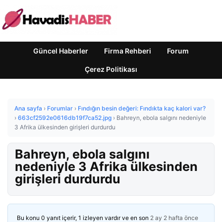
Güncel Haberler
Firma Rehberi
Forum
Çerez Politikası
Ana sayfa
›
Forumlar
›
Fındığın besin değeri: Fındıkta kaç kalori var?
›
663cf2592e0616db19f7ca52.jpg
›
Bahreyn, ebola salgını nedeniyle
3 Afrika ülkesinden girişleri durdurdu
Bahreyn, ebola salgını
nedeniyle 3 Afrika ülkesinden
girişleri durdurdu
Bu konu 0 yanıt içerir, 1 izleyen vardır ve en son
2 ay 2 hafta önce