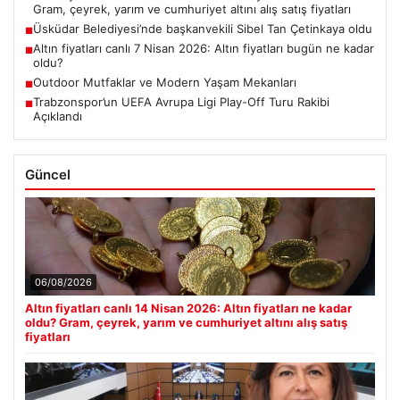
Gram, çeyrek, yarım ve cumhuriyet altını alış satış fiyatları
Üsküdar Belediyesi’nde başkanvekili Sibel Tan Çetinkaya oldu
■
Altın fiyatları canlı 7 Nisan 2026: Altın fiyatları bugün ne kadar
■
oldu?
Outdoor Mutfaklar ve Modern Yaşam Mekanları
■
Trabzonspor’un UEFA Avrupa Ligi Play-Off Turu Rakibi
■
Açıklandı
Güncel
06/08/2026
Altın fiyatları canlı 14 Nisan 2026: Altın fiyatları ne kadar
oldu? Gram, çeyrek, yarım ve cumhuriyet altını alış satış
fiyatları