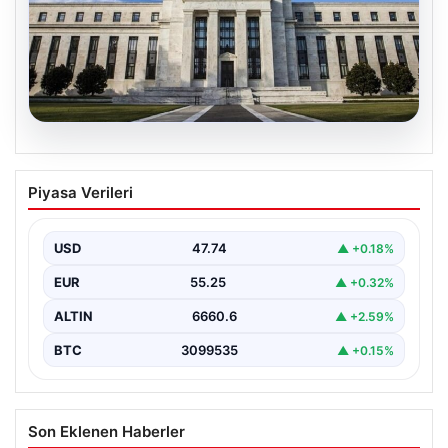
07.08.2026
FED faiz kararı ne zaman, saat kaçta?
Piyasa Verileri
Faiz beklentisi ne yönde? 2026 FED
nisan ayı faiz kararı
USD
47.74
▲ +0.18%
EUR
55.25
▲ +0.32%
ALTIN
6660.6
▲ +2.59%
BTC
3099535
▲ +0.15%
Son Eklenen Haberler