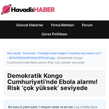
Güncel Haberler
Firma Rehberi
Forum
Çerez Politikası
Ana sayfa
›
Forumlar
›
Fındığın besin değeri: Fındıkta kaç kalori var?
›
663cf2592e0616db19f7ca52.jpg
›
Demokratik Kongo
Cumhuriyeti’nde Ebola alarmı! Risk ‘çok yüksek’ seviyede
Demokratik Kongo
Cumhuriyeti’nde Ebola alarmı!
Risk ‘çok yüksek’ seviyede
Bu konu 0 yanıt içerir, 1 izleyen vardır ve en son
2 ay 2 hafta önce