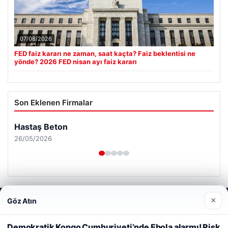
07/08/2026
FED faiz kararı ne zaman, saat kaçta? Faiz beklentisi ne
yönde? 2026 FED nisan ayı faiz kararı
Son Eklenen Firmalar
Hastaş Beton
26/05/2026
×
Göz Atın
Web sitemizi nasıl kullandığınızı daha iyi anlayabilmek,
deneyiminizi kişiselleştirmek ve geliştirmek amacıyla çerezler
© 2026 Havadis Haber | Güncel Haberler
kullanıyoruz.
Çerez Politikamız
Demokratik Kongo Cumhuriyeti’nde Ebola alarmı! Risk