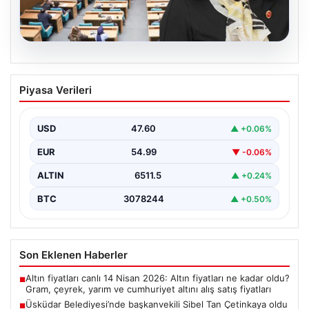
05.08.2026
Üsküdar Belediyesi’nde başkanvekili
Piyasa Verileri
Sibel Tan Çetinkaya oldu
USD
47.60
▲ +0.06%
EUR
54.99
▼ -0.06%
ALTIN
6511.5
▲ +0.24%
BTC
3078244
▲ +0.50%
Son Eklenen Haberler
Altın fiyatları canlı 14 Nisan 2026: Altın fiyatları ne kadar oldu?
■
Gram, çeyrek, yarım ve cumhuriyet altını alış satış fiyatları
Üsküdar Belediyesi’nde başkanvekili Sibel Tan Çetinkaya oldu
■