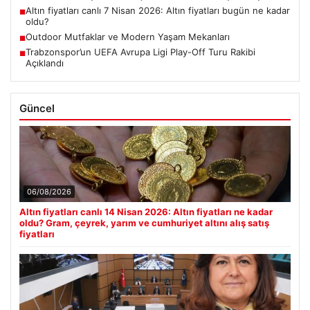
Altın fiyatları canlı 7 Nisan 2026: Altın fiyatları bugün ne kadar
■
oldu?
Outdoor Mutfaklar ve Modern Yaşam Mekanları
■
Trabzonspor’un UEFA Avrupa Ligi Play-Off Turu Rakibi
■
Açıklandı
Güncel
06/08/2026
Altın fiyatları canlı 14 Nisan 2026: Altın fiyatları ne kadar
oldu? Gram, çeyrek, yarım ve cumhuriyet altını alış satış
fiyatları