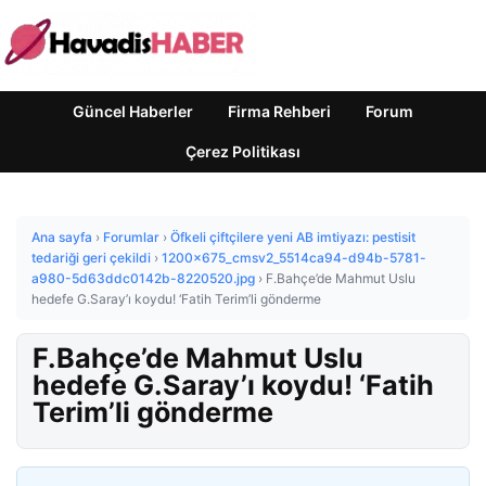
Güncel Haberler
Firma Rehberi
Forum
Çerez Politikası
Ana sayfa
›
Forumlar
›
Öfkeli çiftçilere yeni AB imtiyazı: pestisit
tedariği geri çekildi
›
1200x675_cmsv2_5514ca94-d94b-5781-
a980-5d63ddc0142b-8220520.jpg
›
F.Bahçe’de Mahmut Uslu
hedefe G.Saray’ı koydu! ‘Fatih Terim’li gönderme
F.Bahçe’de Mahmut Uslu
hedefe G.Saray’ı koydu! ‘Fatih
Terim’li gönderme