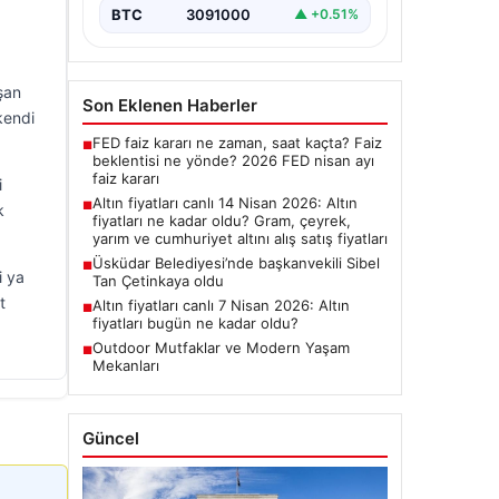
BTC
3091000
▲ +0.51%
ışan
Son Eklenen Haberler
kendi
FED faiz kararı ne zaman, saat kaçta? Faiz
■
beklentisi ne yönde? 2026 FED nisan ayı
faiz kararı
i
Altın fiyatları canlı 14 Nisan 2026: Altın
■
k
fiyatları ne kadar oldu? Gram, çeyrek,
yarım ve cumhuriyet altını alış satış fiyatları
Üsküdar Belediyesi’nde başkanvekili Sibel
■
i ya
Tan Çetinkaya oldu
t
Altın fiyatları canlı 7 Nisan 2026: Altın
■
fiyatları bugün ne kadar oldu?
Outdoor Mutfaklar ve Modern Yaşam
■
Mekanları
Güncel