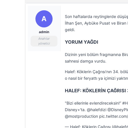
Son haftalarda reytinglerde düşüş
A
İlhan Şen, Aybüke Pusat ve Biran 
geldi.
admin
Anahtar
YORUM YAĞDI
yönetici
Dizinin yeni bölüm fragmanına Bira
sahnesi damga vurdu.
Halef: Köklerin Çağrısı’nın 34. böl
o nasıl bir feryattı ya içimizi yaktı
HALEF: KÖKLERİN ÇAĞRISI 
"Bizi ellerinle evlendireceksin!” 
Disney+'ta. @halefdizi @Disney
@mostproduction pic.twitter.c
— Halef: Köklerin Çağrısı (@halef