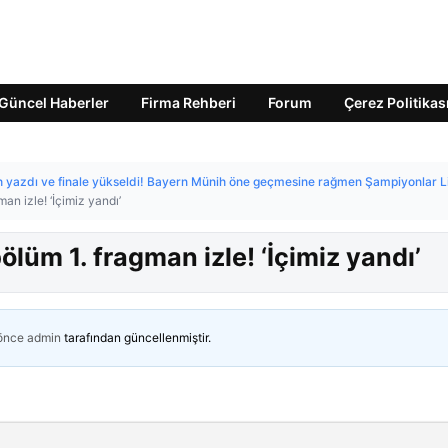
Güncel Haberler
Firma Rehberi
Forum
Çerez Politikas
h yazdı ve finale yükseldi! Bayern Münih öne geçmesine rağmen Şampiyonlar L
an izle! ‘İçimiz yandı’
ölüm 1. fragman izle! ‘İçimiz yandı’
 önce
admin
tarafından güncellenmiştir.