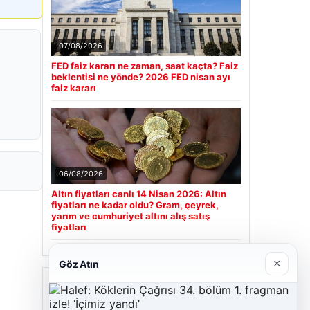
07/08/2026
FED faiz kararı ne zaman, saat kaçta? Faiz
beklentisi ne yönde? 2026 FED nisan ayı
faiz kararı
06/08/2026
Altın fiyatları canlı 14 Nisan 2026: Altın
fiyatları ne kadar oldu? Gram, çeyrek,
yarım ve cumhuriyet altını alış satış
fiyatları
×
Göz Atın
Son Eklenen Firmalar