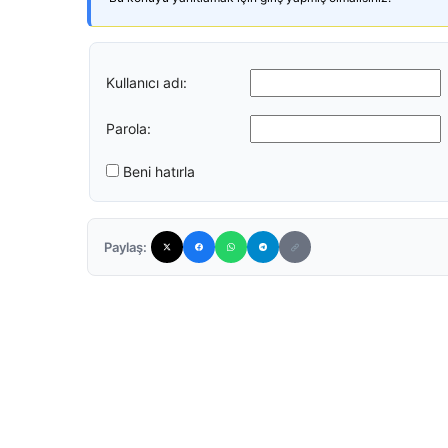
Kullanıcı adı:
Parola:
Beni hatırla
Paylaş: