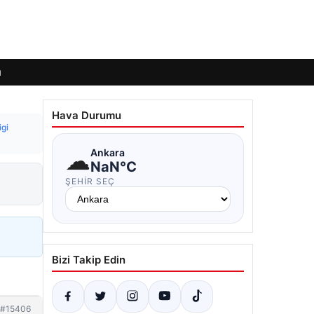
ı
Hava Durumu
igi
☁
Ankara
NaN°C
ŞEHIR SEÇ
Bizi Takip Edin
#15406