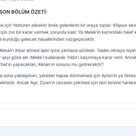
 SON BÖLÜM ÖZETİ:
ası için Yelduran ailesinin önde gelenlerini bir araya toplar. Köşeye sık
çin zor bir karar vermek zorunda kalır: Ya Melek’in karnındaki halef 
le kurduğu gelecek hayallerinden vazgeçecektir.
Kenan’ı ihbar etmesi işleri iyice çıkmaza sürükler. Teslim olmaya niyet
şeyi göze alır. Melek’i kullanarak Yıldız’ı kaçırmaya karar verir. Anca
rhat’ın yapacakları, Kenan’ın sonunu mu getirecektir?
si sona yaklaşırken, yeniden hapse dönmemesi için Ayten’in ya ölmes
ktedir. Ancak Aşır, Ziyan’ın cezasını çekmesi için tam tersine hareke