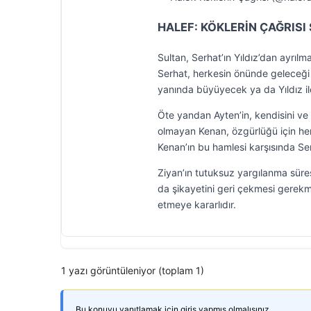
HALEF: KÖKLERİN ÇAĞRISI
Sultan, Serhat’ın Yıldız’dan ayrılm
Serhat, herkesin önünde geleceği i
yanında büyüyecek ya da Yıldız i
Öte yandan Ayten’in, kendisini ve 
olmayan Kenan, özgürlüğü için her 
Kenan’ın bu hamlesi karşısında Se
Ziyan’ın tutuksuz yargılanma süre
da şikayetini geri çekmesi gerekme
etmeye kararlıdır.
1 yazı görüntüleniyor (toplam 1)
Bu konuyu yanıtlamak için giriş yapmış olmalısınız.