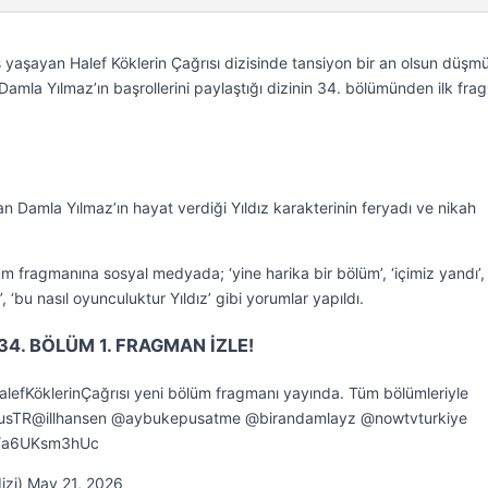
 yaşayan Halef Köklerin Çağrısı dizisinde tansiyon bir an olsun düşmü
Damla Yılmaz’ın başrollerini paylaştığı dizinin 34. bölümünden ilk fr
n Damla Yılmaz’ın hayat verdiği Yıldız karakterinin feryadı ve nikah
üm fragmanına sosyal medyada; ‘yine harika bir bölüm’, ‘içimiz yandı’, 
n’, ‘bu nasıl oyunculuktur Yıldız’ gibi yorumlar yapıldı.
34. BÖLÜM 1. FRAGMAN İZLE!
#HalefKöklerinÇağrısı yeni bölüm fragmanı yayında. Tüm bölümleriyle
PlusTR@illhansen @aybukepusatme @birandamlayz @nowtvturkiye
om/a6UKsm3hUc
dizi) May 21, 2026