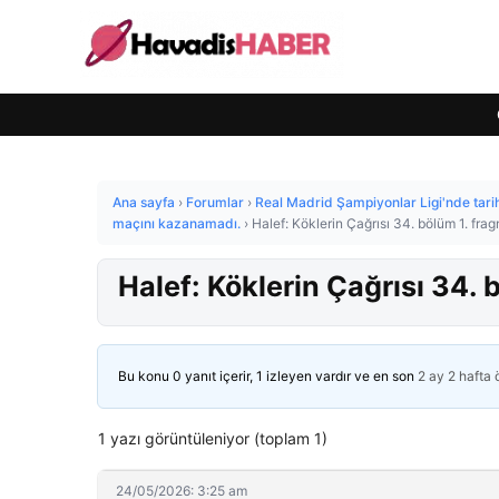
Ana sayfa
›
Forumlar
›
Real Madrid Şampiyonlar Ligi'nde tari
maçını kazanamadı.
›
Halef: Köklerin Çağrısı 34. bölüm 1. fragm
Halef: Köklerin Çağrısı 34. b
Bu konu 0 yanıt içerir, 1 izleyen vardır ve en son
2 ay 2 hafta
1 yazı görüntüleniyor (toplam 1)
24/05/2026: 3:25 am