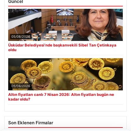
Güncel
05/08/2026
Üsküdar Belediyesi’nde başkanvekili Sibel Tan Çetinkaya
oldu
05/08/2026
Altın fiyatları canlı 7 Nisan 2026: Altın fiyatları bugün ne
kadar oldu?
Son Eklenen Firmalar