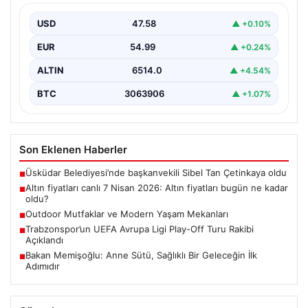
USD
47.58
▲ +0.10%
EUR
54.99
▲ +0.24%
ALTIN
6514.0
▲ +4.54%
BTC
3063906
▲ +1.07%
Son Eklenen Haberler
Üsküdar Belediyesi’nde başkanvekili Sibel Tan Çetinkaya oldu
■
Altın fiyatları canlı 7 Nisan 2026: Altın fiyatları bugün ne kadar
■
oldu?
Outdoor Mutfaklar ve Modern Yaşam Mekanları
■
Trabzonspor’un UEFA Avrupa Ligi Play-Off Turu Rakibi
■
Açıklandı
Bakan Memişoğlu: Anne Sütü, Sağlıklı Bir Geleceğin İlk
■
Adımıdır