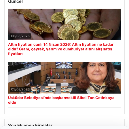
Güncel
06/08/2026
Altın fiyatları canlı 14 Nisan 2026: Altın fiyatları ne kadar
oldu? Gram, çeyrek, yarım ve cumhuriyet altını alış satış
fiyatları
05/08/2026
Üsküdar Belediyesi’nde başkanvekili Sibel Tan Çetinkaya
oldu
Son Eklenen Firmalar