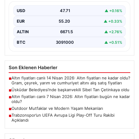
USD
47.71
▲ +0.16%
EUR
55.20
▲ +0.33%
ALTIN
6671.5
▲ +2.76%
BTC
3091000
▲ +0.51%
Son Eklenen Haberler
Altın fiyatları canlı 14 Nisan 2026: Altın fiyatları ne kadar oldu?
■
Gram, çeyrek, yarım ve cumhuriyet altını alış satış fiyatları
Üsküdar Belediyesi’nde başkanvekili Sibel Tan Çetinkaya oldu
■
Altın fiyatları canlı 7 Nisan 2026: Altın fiyatları bugün ne kadar
■
oldu?
Outdoor Mutfaklar ve Modern Yaşam Mekanları
■
Trabzonspor’un UEFA Avrupa Ligi Play-Off Turu Rakibi
■
Açıklandı