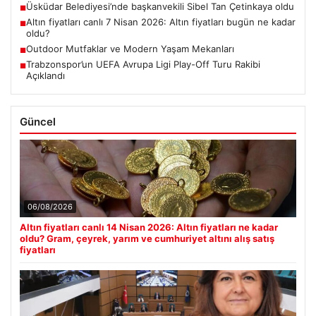
Üsküdar Belediyesi’nde başkanvekili Sibel Tan Çetinkaya oldu
■
Altın fiyatları canlı 7 Nisan 2026: Altın fiyatları bugün ne kadar
■
oldu?
Outdoor Mutfaklar ve Modern Yaşam Mekanları
■
Trabzonspor’un UEFA Avrupa Ligi Play-Off Turu Rakibi
■
Açıklandı
Güncel
06/08/2026
Altın fiyatları canlı 14 Nisan 2026: Altın fiyatları ne kadar
oldu? Gram, çeyrek, yarım ve cumhuriyet altını alış satış
fiyatları