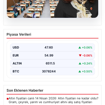
05.08.2026
Üsküdar Belediyesi’nde başkanvekili
Piyasa Verileri
Sibel Tan Çetinkaya oldu
USD
47.60
▲ +0.06%
EUR
54.99
▼ -0.06%
ALTIN
6511.5
▲ +0.24%
BTC
3078244
▲ +0.50%
Son Eklenen Haberler
Altın fiyatları canlı 14 Nisan 2026: Altın fiyatları ne kadar oldu?
■
Gram, çeyrek, yarım ve cumhuriyet altını alış satış fiyatları