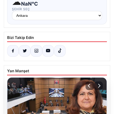
☁
NaN°C
ŞEHIR SEÇ
Bizi Takip Edin
Yan Manşet