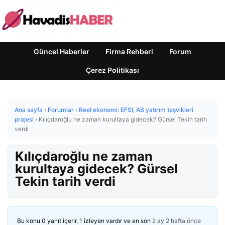
Güncel Haberler
Firma Rehberi
Forum
Çerez Politikası
Ana sayfa
›
Forumlar
›
Reel ekonomi: EFSI, AB yatırım teşvikleri
projesi
›
Kılıçdaroğlu ne zaman kurultaya gidecek? Gürsel Tekin tarih
verdi
Kılıçdaroğlu ne zaman
kurultaya gidecek? Gürsel
Tekin tarih verdi
Bu konu 0 yanıt içerir, 1 izleyen vardır ve en son
2 ay 2 hafta önce