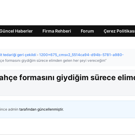
Güncel Haberler
Firma Rehberi
Forum
Çerez Politikas
it tedariği geri çekildi
›
1200x675_cmsv2_5514ca94-d94b-5781-a980-
e formasını giydiğim sürece elimden gelen her şeyi vereceğim”
ahçe formasını giydiğim sürece eli
 önce
admin
tarafından güncellenmiştir.