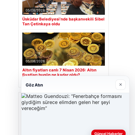
05/08/2026
Üsküdar Belediyesi’nde başkanvekili Sibel
Tan Çetinkaya oldu
05/08/2026
Altın fiyatları canlı 7 Nisan 2026: Altın
fiyatları bugün ne kadar oldu?
×
Göz Atın
Son Eklenen Firmalar
Hastaş Beton
26/05/2026
Güncel Haberler