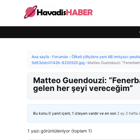
Ana sayfa
›
Forumlar
›
Öfkeli çiftçilere yeni AB imtiyazı: pestis
5d63ddc0142b-8220520.jpg
›
Matteo Guendouzi: “Fenerbahç
Matteo Guendouzi: “Fenerb
gelen her şeyi vereceğim”
Bu konu 0 yanıt içerir, 1 izleyen vardır ve en son
2 ay 2 hafta
1 yazı görüntüleniyor (toplam 1)