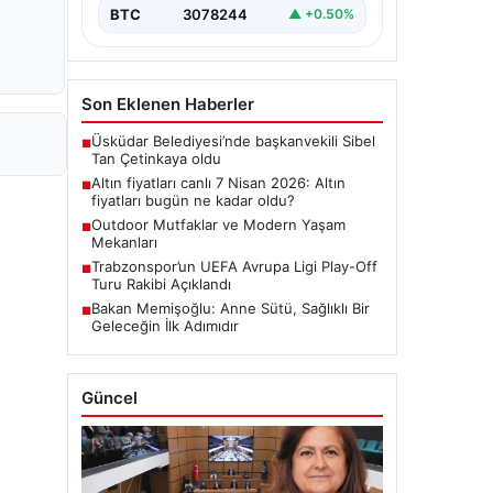
BTC
3078244
▲ +0.50%
Son Eklenen Haberler
Üsküdar Belediyesi’nde başkanvekili Sibel
■
Tan Çetinkaya oldu
Altın fiyatları canlı 7 Nisan 2026: Altın
■
fiyatları bugün ne kadar oldu?
Outdoor Mutfaklar ve Modern Yaşam
■
Mekanları
Trabzonspor’un UEFA Avrupa Ligi Play-Off
■
Turu Rakibi Açıklandı
Bakan Memişoğlu: Anne Sütü, Sağlıklı Bir
■
Geleceğin İlk Adımıdır
Güncel