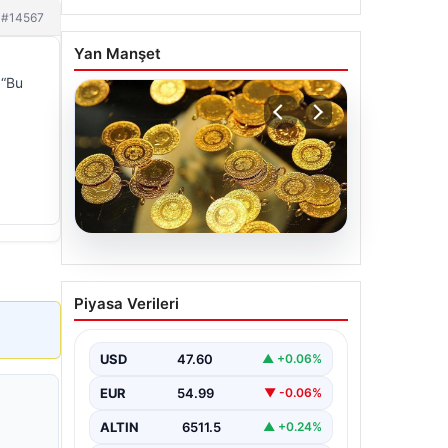
#14567
Yan Manşet
 “Bu
05.08.2026
Altın fiyatları canlı 7 Nisan
Piyasa Verileri
2026: Altın fiyatları bugün
ne kadar oldu?
USD
47.60
▲ +0.06%
EUR
54.99
▼ -0.06%
ALTIN
6511.5
▲ +0.24%