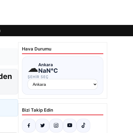
ı
Hava Durumu
☁
Ankara
NaN°C
mden
ŞEHIR SEÇ
Bizi Takip Edin