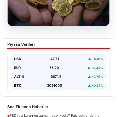
06.08.2026
Altın fiyatları canlı 14 Nisan 2026: Altın
Piyasa Verileri
fiyatları ne kadar oldu? Gram, çeyrek,
yarım ve cumhuriyet altını alış satış
fiyatları
USD
47.71
▲ +0.16%
EUR
55.20
▲ +0.33%
ALTIN
6671.5
▲ +2.76%
BTC
3091000
▲ +0.51%
Son Eklenen Haberler
FED faiz kararı ne zaman, saat kaçta? Faiz beklentisi ne
■