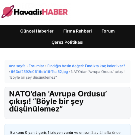
Güncel Haberler
Firma Rehberi
Forum
Çerez Politikası
Ana sayfa
›
Forumlar
›
Fındığın besin değeri: Fındıkta kaç kalori var?
›
663cf2592e0616db19f7ca52.jpg
›
NATO’dan ‘Avrupa Ordusu’ çıkışı!
“Böyle bir şey düşünülemez”
NATO’dan ‘Avrupa Ordusu’
çıkışı! “Böyle bir şey
düşünülemez”
Bu konu 0 yanıt içerir, 1 izleyen vardır ve en son
2 ay 2 hafta önce