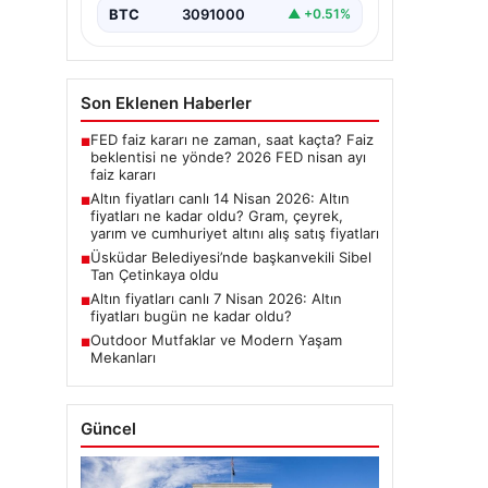
BTC
3091000
▲ +0.51%
Son Eklenen Haberler
FED faiz kararı ne zaman, saat kaçta? Faiz
■
beklentisi ne yönde? 2026 FED nisan ayı
faiz kararı
Altın fiyatları canlı 14 Nisan 2026: Altın
■
fiyatları ne kadar oldu? Gram, çeyrek,
yarım ve cumhuriyet altını alış satış fiyatları
Üsküdar Belediyesi’nde başkanvekili Sibel
■
Tan Çetinkaya oldu
Altın fiyatları canlı 7 Nisan 2026: Altın
■
fiyatları bugün ne kadar oldu?
Outdoor Mutfaklar ve Modern Yaşam
■
Mekanları
Güncel