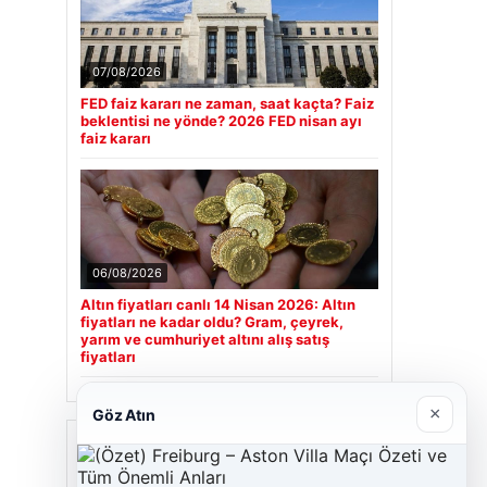
07/08/2026
FED faiz kararı ne zaman, saat kaçta? Faiz
beklentisi ne yönde? 2026 FED nisan ayı
faiz kararı
06/08/2026
Altın fiyatları canlı 14 Nisan 2026: Altın
fiyatları ne kadar oldu? Gram, çeyrek,
yarım ve cumhuriyet altını alış satış
fiyatları
×
Göz Atın
Son Eklenen Firmalar