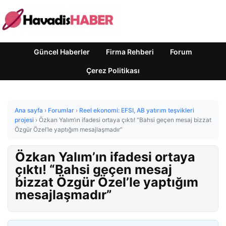
Güncel Haberler
Firma Rehberi
Forum
Çerez Politikası
Ana sayfa
›
Forumlar
›
Reel ekonomi: EFSI, AB yatırım teşvikleri
projesi
›
Özkan Yalım’ın ifadesi ortaya çıktı! “Bahsi geçen mesaj bizzat
Özgür Özel’le yaptığım mesajlaşmadır”
Özkan Yalım’ın ifadesi ortaya
çıktı! “Bahsi geçen mesaj
bizzat Özgür Özel’le yaptığım
mesajlaşmadır”