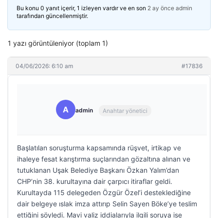
Bu konu 0 yanıt içerir, 1 izleyen vardır ve en son
2 ay önce
admin
tarafından güncellenmiştir.
1 yazı görüntüleniyor (toplam 1)
04/06/2026: 6:10 am
#17836
A
admin
Anahtar yönetici
Başlatılan soruşturma kapsamında rüşvet, irtikap ve
ihaleye fesat karıştırma suçlarından gözaltına alınan ve
tutuklanan Uşak Belediye Başkanı Özkan Yalım’dan
CHP’nin 38. kurultayına dair çarpıcı itiraflar geldi.
Kurultayda 115 delegeden Özgür Özel’i desteklediğine
dair belgeye ıslak imza attırıp Selin Sayen Böke’ye teslim
ettiğini söyledi. Mavi valiz iddialarıyla ilgili soruya ise