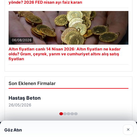
yönde? 2026 FED nisan ayı faiz kararı
06/08/2026
Altın fiyatları canlı 14 Nisan 2026: Altın fiyatları ne kadar
oldu? Gram, çeyrek, yarım ve cumhuriyet altını alış satış
fiyatları
Son Eklenen Firmalar
Hastaş Beton
26/05/2026
×
Göz Atın
Web sitemizi nasıl kullandığınızı daha iyi anlayabilmek,
deneyiminizi kişiselleştirmek ve geliştirmek amacıyla çerezler