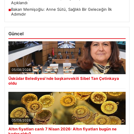
Açıklandı
Bakan Memişoğlu: Anne Sütü, Sağlıklı Bir Geleceğin İlk
■
Adımıdır
Güncel
05/08/2026
Üsküdar Belediyesi’nde başkanvekili Sibel Tan Çetinkaya
oldu
05/08/2026
Altın fiyatları canlı 7 Nisan 2026: Altın fiyatları bugün ne
kadar oldu?