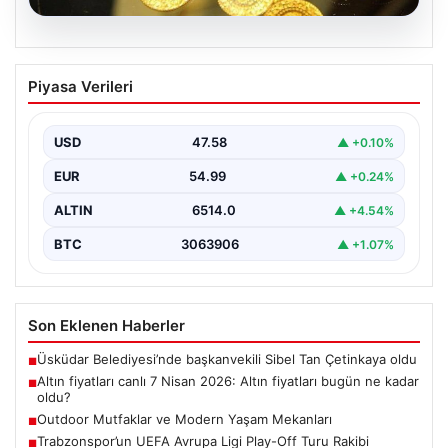
05.08.2026
Altın fiyatları canlı 7 Nisan 2026: Altın
Piyasa Verileri
fiyatları bugün ne kadar oldu?
USD
47.58
▲ +0.10%
EUR
54.99
▲ +0.24%
ALTIN
6514.0
▲ +4.54%
BTC
3063906
▲ +1.07%
Son Eklenen Haberler
Üsküdar Belediyesi’nde başkanvekili Sibel Tan Çetinkaya oldu
■
Altın fiyatları canlı 7 Nisan 2026: Altın fiyatları bugün ne kadar
■
oldu?
Outdoor Mutfaklar ve Modern Yaşam Mekanları
■
Trabzonspor’un UEFA Avrupa Ligi Play-Off Turu Rakibi
■