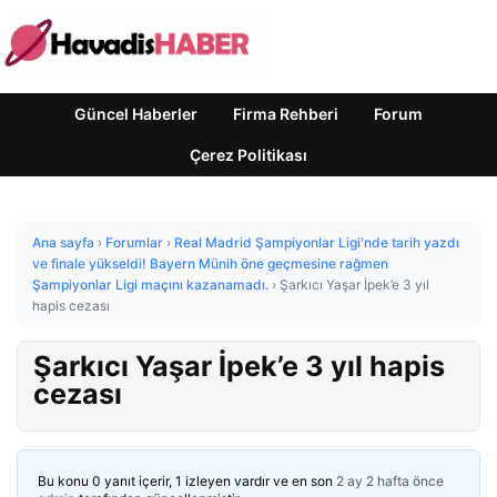
Güncel Haberler
Firma Rehberi
Forum
Çerez Politikası
Ana sayfa
›
Forumlar
›
Real Madrid Şampiyonlar Ligi'nde tarih yazdı
ve finale yükseldi! Bayern Münih öne geçmesine rağmen
Şampiyonlar Ligi maçını kazanamadı.
›
Şarkıcı Yaşar İpek’e 3 yıl
hapis cezası
Şarkıcı Yaşar İpek’e 3 yıl hapis
cezası
Bu konu 0 yanıt içerir, 1 izleyen vardır ve en son
2 ay 2 hafta önce