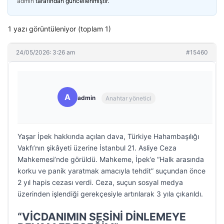
admin
tarafından güncellenmiştir.
1 yazı görüntüleniyor (toplam 1)
24/05/2026: 3:26 am
#15460
A
admin
Anahtar yönetici
Yaşar İpek hakkında açılan dava, Türkiye Hahambaşılığı
Vakfı’nın şikâyeti üzerine İstanbul 21. Asliye Ceza
Mahkemesi’nde görüldü. Mahkeme, İpek’e “Halk arasında
korku ve panik yaratmak amacıyla tehdit” suçundan önce
2 yıl hapis cezası verdi. Ceza, suçun sosyal medya
üzerinden işlendiği gerekçesiyle artırılarak 3 yıla çıkarıldı.
“VİCDANIMIN SESİNİ DİNLEMEYE