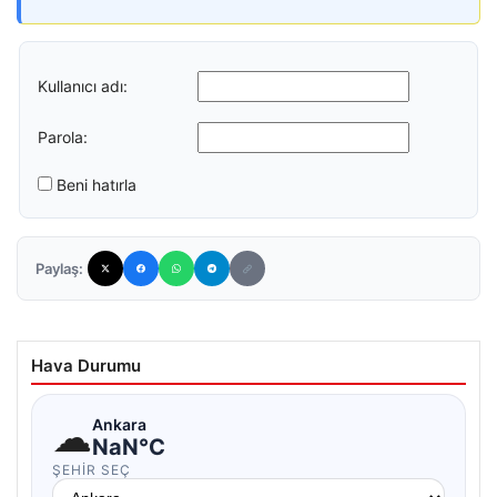
Kullanıcı adı:
Parola:
Beni hatırla
Paylaş:
Hava Durumu
☁
Ankara
NaN°C
ŞEHIR SEÇ