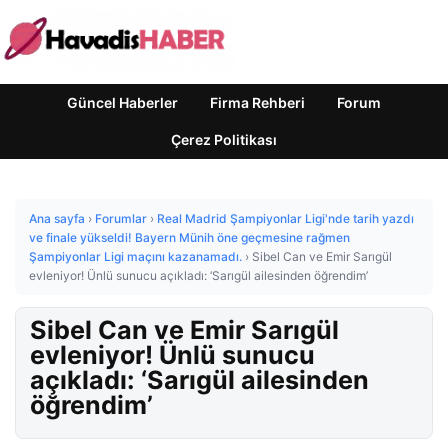
Güncel Haberler
Firma Rehberi
Forum
Çerez Politikası
Ana sayfa
›
Forumlar
›
Real Madrid Şampiyonlar Ligi'nde tarih yazdı
ve finale yükseldi! Bayern Münih öne geçmesine rağmen
Şampiyonlar Ligi maçını kazanamadı.
›
Sibel Can ve Emir Sarıgül
evleniyor! Ünlü sunucu açıkladı: ‘Sarıgül ailesinden öğrendim’
Sibel Can ve Emir Sarıgül
evleniyor! Ünlü sunucu
açıkladı: ‘Sarıgül ailesinden
öğrendim’