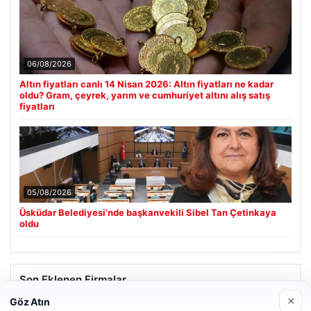
06/08/2026
Altın fiyatları canlı 14 Nisan 2026: Altın fiyatları ne kadar
oldu? Gram, çeyrek, yarım ve cumhuriyet altını alış satış
fiyatları
05/08/2026
Üsküdar Belediyesi’nde başkanvekili Sibel Tan Çetinkaya
oldu
Son Eklenen Firmalar
×
Göz Atın