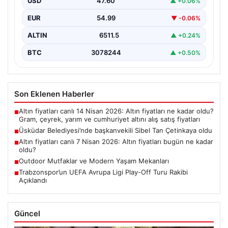
USD
47.60
▲ +0.06%
EUR
54.99
▼ -0.06%
ALTIN
6511.5
▲ +0.24%
BTC
3078244
▲ +0.50%
Son Eklenen Haberler
Altın fiyatları canlı 14 Nisan 2026: Altın fiyatları ne kadar oldu?
■
Gram, çeyrek, yarım ve cumhuriyet altını alış satış fiyatları
Üsküdar Belediyesi’nde başkanvekili Sibel Tan Çetinkaya oldu
■
Altın fiyatları canlı 7 Nisan 2026: Altın fiyatları bugün ne kadar
■
oldu?
Outdoor Mutfaklar ve Modern Yaşam Mekanları
■
Trabzonspor’un UEFA Avrupa Ligi Play-Off Turu Rakibi
■
Açıklandı
Güncel