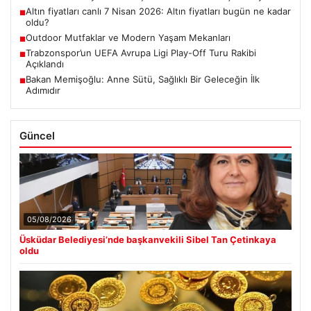
Altın fiyatları canlı 7 Nisan 2026: Altın fiyatları bugün ne kadar
■
oldu?
Outdoor Mutfaklar ve Modern Yaşam Mekanları
■
Trabzonspor’un UEFA Avrupa Ligi Play-Off Turu Rakibi
■
Açıklandı
Bakan Memişoğlu: Anne Sütü, Sağlıklı Bir Geleceğin İlk
■
Adımıdır
Güncel
05/08/2026
Üsküdar Belediyesi’nde başkanvekili Sibel Tan Çetinkaya
oldu