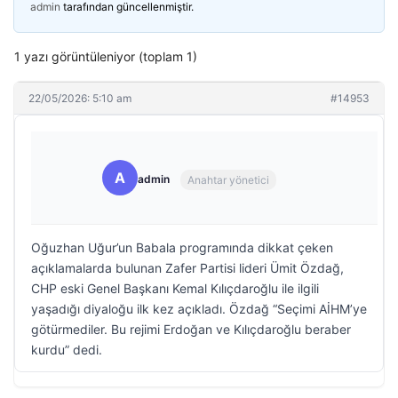
admin
tarafından güncellenmiştir.
1 yazı görüntüleniyor (toplam 1)
22/05/2026: 5:10 am
#14953
A
admin
Anahtar yönetici
Oğuzhan Uğur’un Babala programında dikkat çeken
açıklamalarda bulunan Zafer Partisi lideri Ümit Özdağ,
CHP eski Genel Başkanı Kemal Kılıçdaroğlu ile ilgili
yaşadığı diyaloğu ilk kez açıkladı. Özdağ “Seçimi AİHM’ye
götürmediler. Bu rejimi Erdoğan ve Kılıçdaroğlu beraber
kurdu” dedi.