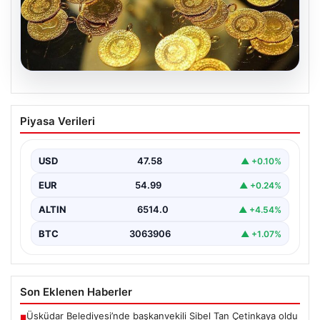
05.08.2026
Altın fiyatları canlı 7 Nisan 2026: Altın
Piyasa Verileri
fiyatları bugün ne kadar oldu?
USD
47.58
▲ +0.10%
EUR
54.99
▲ +0.24%
ALTIN
6514.0
▲ +4.54%
BTC
3063906
▲ +1.07%
Son Eklenen Haberler
Üsküdar Belediyesi’nde başkanvekili Sibel Tan Çetinkaya oldu
■