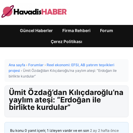
Güncel Haberler
Firma Rehberi
Forum
Çerez Politikası
Ana sayfa
›
Forumlar
›
Reel ekonomi: EFSI, AB yatırım teşvikleri
projesi
›
Ümit Özdağ’dan Kılıçdaroğlu’na yaylım ateşi: “Erdoğan ile
birlikte kurdular”
Ümit Özdağ’dan Kılıçdaroğlu’na
yaylım ateşi: “Erdoğan ile
birlikte kurdular”
Bu konu 0 yanıt içerir, 1 izleyen vardır ve en son
2 ay 2 hafta önce