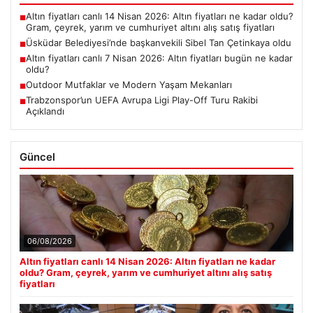
Altın fiyatları canlı 14 Nisan 2026: Altın fiyatları ne kadar oldu?
■
Gram, çeyrek, yarım ve cumhuriyet altını alış satış fiyatları
Üsküdar Belediyesi’nde başkanvekili Sibel Tan Çetinkaya oldu
■
Altın fiyatları canlı 7 Nisan 2026: Altın fiyatları bugün ne kadar
■
oldu?
Outdoor Mutfaklar ve Modern Yaşam Mekanları
■
Trabzonspor’un UEFA Avrupa Ligi Play-Off Turu Rakibi
■
Açıklandı
Güncel
06/08/2026
Altın fiyatları canlı 14 Nisan 2026: Altın fiyatları ne kadar
oldu? Gram, çeyrek, yarım ve cumhuriyet altını alış satış
fiyatları