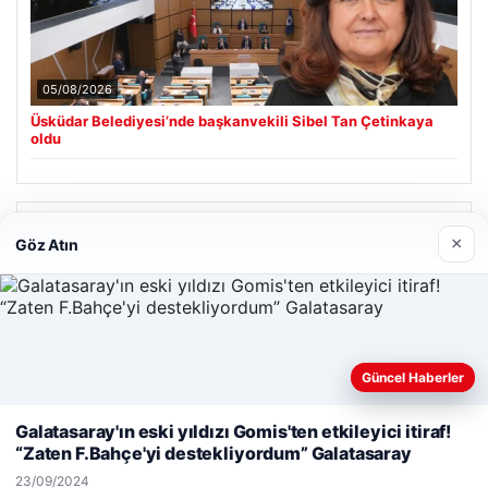
05/08/2026
Üsküdar Belediyesi’nde başkanvekili Sibel Tan Çetinkaya
oldu
Son Eklenen Firmalar
×
Göz Atın
Enes Kaplan Avukatlık Bürosu
28/04/2026
Güncel Haberler
Web sitemizi nasıl kullandığınızı daha iyi anlayabilmek,
deneyiminizi kişiselleştirmek ve geliştirmek amacıyla çerezler
Galatasaray'ın eski yıldızı Gomis'ten etkileyici itiraf!
kullanıyoruz.
Çerez Politikamız
“Zaten F.Bahçe'yi destekliyordum” Galatasaray
Reddet
Kabul Et
© 2026 Havadis Haber | Güncel Haberler
23/09/2024