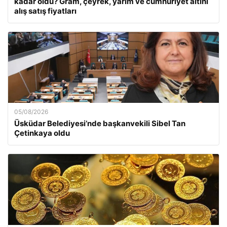
kadar oldu? Gram, çeyrek, yarım ve cumhuriyet altını
alış satış fiyatları
05/08/2026
Üsküdar Belediyesi’nde başkanvekili Sibel Tan
Çetinkaya oldu