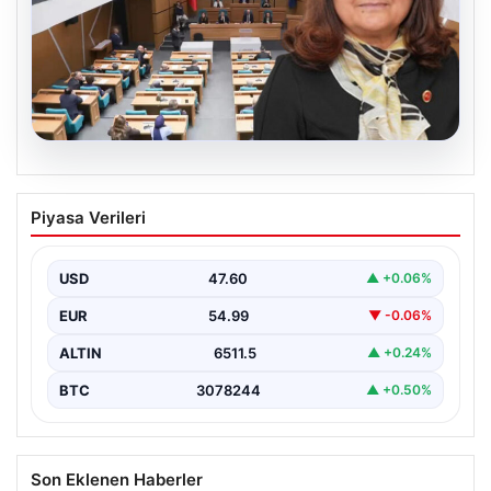
05.08.2026
Üsküdar Belediyesi’nde başkanvekili
Piyasa Verileri
Sibel Tan Çetinkaya oldu
USD
47.60
▲ +0.06%
EUR
54.99
▼ -0.06%
ALTIN
6511.5
▲ +0.24%
BTC
3078244
▲ +0.50%
Son Eklenen Haberler