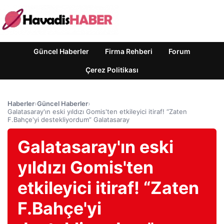
Güncel Haberler
Firma Rehberi
Forum
Çerez Politikası
Haberler
›
Güncel Haberler
›
Galatasaray'ın eski yıldızı Gomis'ten etkileyici itiraf! “Zaten
F.Bahçe'yi destekliyordum” Galatasaray
Galatasaray'ın eski
yıldızı Gomis'ten
etkileyici itiraf! “Zaten
F.Bahçe'yi