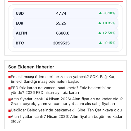
nisan ayı faiz kararı
USD
47.74
▲ +0.18%
EUR
55.25
▲ +0.32%
ALTIN
6660.6
▲ +2.59%
BTC
3099535
▲ +0.15%
Son Eklenen Haberler
Emekli maaşı ödemeleri ne zaman yatacak? SGK, Bağ-Kur,
■
Emekli Sandığı maaş ödemeleri başladı
FED faiz kararı ne zaman, saat kaçta? Faiz beklentisi ne
■
yönde? 2026 FED nisan ayı faiz kararı
Altın fiyatları canlı 14 Nisan 2026: Altın fiyatları ne kadar oldu?
■
Gram, çeyrek, yarım ve cumhuriyet altını alış satış fiyatları
Üsküdar Belediyesi’nde başkanvekili Sibel Tan Çetinkaya oldu
■
Altın fiyatları canlı 7 Nisan 2026: Altın fiyatları bugün ne kadar
■
oldu?