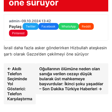
öne sürüyor
admin
•
09.10.2024 13:42
Paylaş:
Twitter
Facebook
WhatsApp
Reddit
Pinterest
İsrail daha fazla asker gönderirken Hizbullah ateşkesin
şartı olarak Gazze’den çekilmeyi öne sürüyor
← Akıllı
Oğullarının ölümüne neden olan
Telefon
sanığa verilen cezayı düşük
Seçiminde
bularak üst mahkemeye
Yol
başvurdular: İkinci şoku yaşadılar
Gösterici:
– Son Dakika Türkiye Haberleri →
Telefon
Karşılaştırma