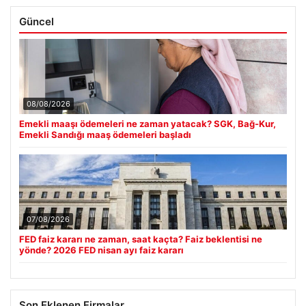
Güncel
08/08/2026
Emekli maaşı ödemeleri ne zaman yatacak? SGK, Bağ-Kur,
Emekli Sandığı maaş ödemeleri başladı
07/08/2026
FED faiz kararı ne zaman, saat kaçta? Faiz beklentisi ne
yönde? 2026 FED nisan ayı faiz kararı
Son Eklenen Firmalar