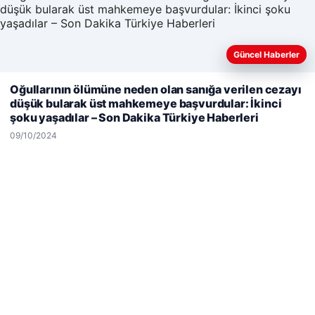
Enes Kaplan Avukatlık Bürosu
28/04/2026
Güncel Haberler
Web sitemizi nasıl kullandığınızı daha iyi anlayabilmek,
Oğullarının ölümüne neden olan sanığa verilen cezayı
deneyiminizi kişiselleştirmek ve geliştirmek amacıyla çerezler
düşük bularak üst mahkemeye başvurdular: İkinci
kullanıyoruz.
Çerez Politikamız
şoku yaşadılar – Son Dakika Türkiye Haberleri
Reddet
Kabul Et
09/10/2024
© 2026 Havadis Haber | Güncel Haberler
 escort
 escort
 escort
 escort
 escort
io