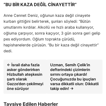
“BU BİR KAZA DEĞİL CİNAYETTİR”
Anne Cennet Deniz, oğlunun kaza değil cinayete
kurban gittiğini belirterek, şunları söyledi: “Bütün
umutlarımı kırdılar. Alkollü ve hızlı araba kullanıyor,
oğluma çarpıyor, sonra kaçıyor, 3 gün sonra geri gelip
pes ediyordum. Oğlum toprakta çürüdü,
hapishanelerde çürüsün. “Bu bir kaza değil cinayettir”
dedi.
← İsrail daha fazla
Uzman, Semih Çelik’in
asker gönderirken
defterindeki çizimlerin
Hizbullah ateşkesin
sırrını ortaya çıkardı!
şartı olarak
Çocuğunuzda bu ipuçları
Gazze’den çekilmeyi
varsa dikkatli olun: Dikkatli
öne sürüyor
takip edin! →
Tavsiye Edilen Haberler