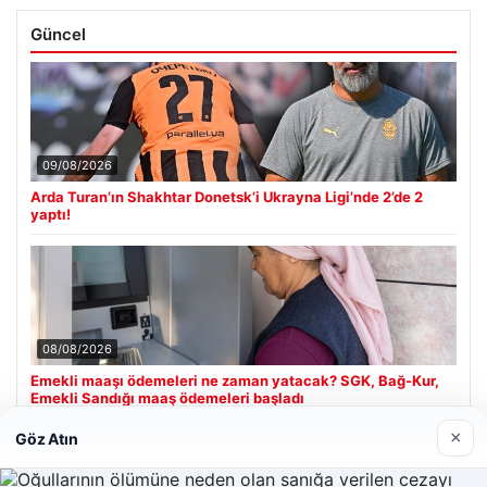
Güncel
09/08/2026
Arda Turan’ın Shakhtar Donetsk’i Ukrayna Ligi’nde 2’de 2
yaptı!
08/08/2026
Emekli maaşı ödemeleri ne zaman yatacak? SGK, Bağ-Kur,
Emekli Sandığı maaş ödemeleri başladı
×
Göz Atın
Son Eklenen Firmalar