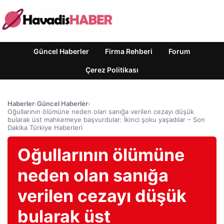
Güncel Haberler
Firma Rehberi
Forum
Çerez Politikası
Haberler
›
Güncel Haberler
›
Oğullarının ölümüne neden olan sanığa verilen cezayı düşük
bularak üst mahkemeye başvurdular: İkinci şoku yaşadılar – Son
Dakika Türkiye Haberleri
Oğullarının ölümüne
neden olan sanığa
verilen cezayı düşük
bularak üst