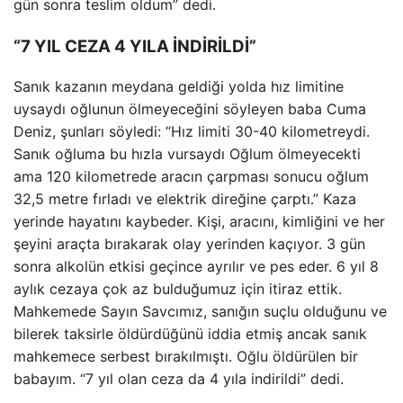
gün sonra teslim oldum” dedi.
“7 YIL CEZA 4 YILA İNDİRİLDİ”
Sanık kazanın meydana geldiği yolda hız limitine
uysaydı oğlunun ölmeyeceğini söyleyen baba Cuma
Deniz, şunları söyledi: “Hız limiti 30-40 kilometreydi.
Sanık oğluma bu hızla vursaydı Oğlum ölmeyecekti
ama 120 kilometrede aracın çarpması sonucu oğlum
32,5 metre fırladı ve elektrik direğine çarptı.” Kaza
yerinde hayatını kaybeder. Kişi, aracını, kimliğini ve her
şeyini araçta bırakarak olay yerinden kaçıyor. 3 gün
sonra alkolün etkisi geçince ayrılır ve pes eder. 6 yıl 8
aylık cezaya çok az bulduğumuz için itiraz ettik.
Mahkemede Sayın Savcımız, sanığın suçlu olduğunu ve
bilerek taksirle öldürdüğünü iddia etmiş ancak sanık
mahkemece serbest bırakılmıştı. Oğlu öldürülen bir
babayım. “7 yıl olan ceza da 4 yıla indirildi” dedi.