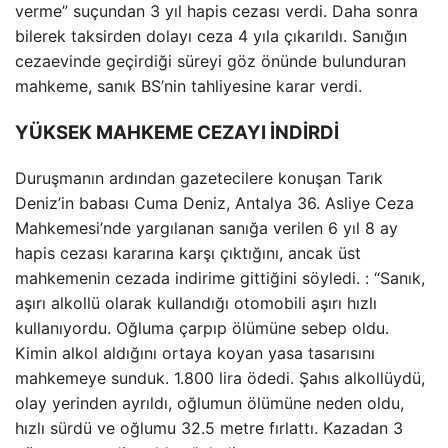
verme” suçundan 3 yıl hapis cezası verdi. Daha sonra
bilerek taksirden dolayı ceza 4 yıla çıkarıldı. Sanığın
cezaevinde geçirdiği süreyi göz önünde bulunduran
mahkeme, sanık BS’nin tahliyesine karar verdi.
YÜKSEK MAHKEME CEZAYI İNDİRDİ
Duruşmanın ardından gazetecilere konuşan Tarık
Deniz’in babası Cuma Deniz, Antalya 36. Asliye Ceza
Mahkemesi’nde yargılanan sanığa verilen 6 yıl 8 ay
hapis cezası kararına karşı çıktığını, ancak üst
mahkemenin cezada indirime gittiğini söyledi. : “Sanık,
aşırı alkollü olarak kullandığı otomobili aşırı hızlı
kullanıyordu. Oğluma çarpıp ölümüne sebep oldu.
Kimin alkol aldığını ortaya koyan yasa tasarısını
mahkemeye sunduk. 1.800 lira ödedi. Şahıs alkollüydü,
olay yerinden ayrıldı, oğlumun ölümüne neden oldu,
hızlı sürdü ve oğlumu 32.5 metre fırlattı. Kazadan 3