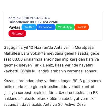
admin
•
09.10.2024 22:46
•
Güncellendi: 09.10.2024 22:46
Paylaş:
Twitter
Facebook
WhatsApp
Reddit
Pinterest
Geçtiğimiz yıl 10 Haziran’da Antalya’nın Muratpaşa
Mahallesi Lara Sokak’ta meydana gelen kazada, gece
saat 03.00 sıralarında aracından inip karşıdan karşıya
geçmek isteyen Tarık Deniz, kaza yerinde hayatını
kaybetti. BS’nin kullandığı arabanın çarpması sonucu.
Kazanın ardından olay yerinden kaçan BS, 3 gün sonra
polis merkezine giderek teslim oldu ve adli kontrol
şartıyla serbest bırakıldı. İtiraz üzerine tutuklanan BS
hakkında “taksirle bilerek ölüme sebebiyet vermek”
suçundan dava açıldı. Antalya 36. Asliye Ceza