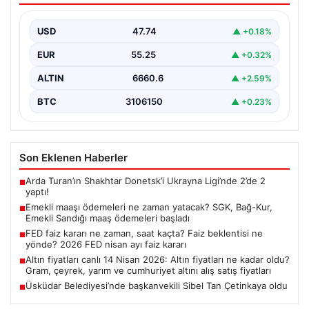
maaş ödemeleri başladı
USD
47.74
▲ +0.18%
EUR
55.25
▲ +0.32%
ALTIN
6660.6
▲ +2.59%
BTC
3106150
▲ +0.23%
Son Eklenen Haberler
Arda Turan’ın Shakhtar Donetsk’i Ukrayna Ligi’nde 2’de 2
■
yaptı!
Emekli maaşı ödemeleri ne zaman yatacak? SGK, Bağ-Kur,
■
Emekli Sandığı maaş ödemeleri başladı
FED faiz kararı ne zaman, saat kaçta? Faiz beklentisi ne
■
yönde? 2026 FED nisan ayı faiz kararı
Altın fiyatları canlı 14 Nisan 2026: Altın fiyatları ne kadar oldu?
■
Gram, çeyrek, yarım ve cumhuriyet altını alış satış fiyatları
Üsküdar Belediyesi’nde başkanvekili Sibel Tan Çetinkaya oldu
■